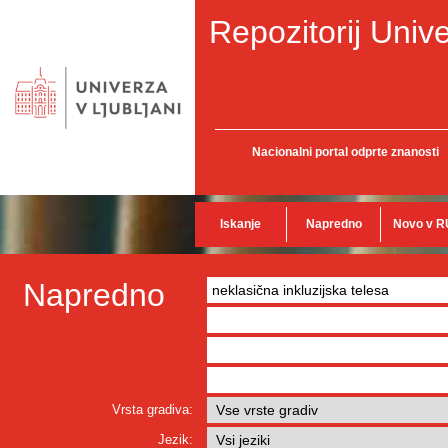
Repozitorij Unive
Nacionalni portal odprte znanosti
Iskanje
Napredno
Novo v R
Napredno
Vrsta gradiva:
Jezik: