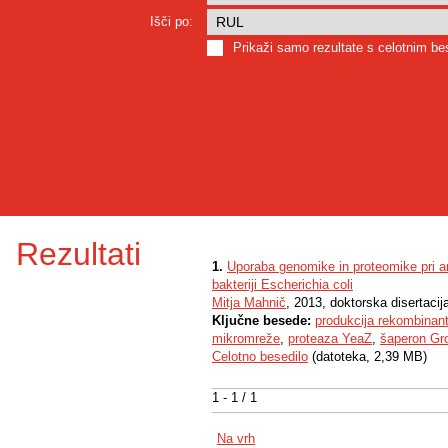
Išči po:
Prikaži samo rezultate s celotnim b
Rezultati
1.
Uporaba genomike in proteomike pri ana
bakteriji Escherichia coli
Mitja Mahnič
, 2013, doktorska disertacij
Ključne besede:
produkcija rekombinant
mikromreže
,
proteaza YeaZ
,
šaperon Gr
Celotno besedilo
(datoteka, 2,39 MB)
1 - 1 / 1
Na vrh