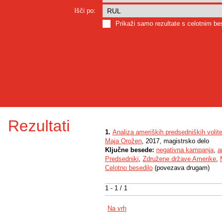
Išči po:
Prikaži samo rezultate s celotnim b
Rezultati
1.
Analiza ameriških predsedniških volit
Maja Orožen
, 2017, magistrsko delo
Ključne besede:
negativna kampanja
,
a
Predsedniki
,
Združene države Amerike
,
Celotno besedilo
(povezava drugam)
1 - 1 / 1
Na vrh