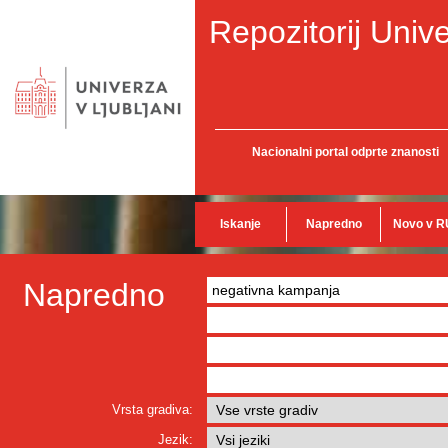
Repozitorij Unive
Nacionalni portal odprte znanosti
Iskanje
Napredno
Novo v R
Napredno
Vrsta gradiva:
Jezik: