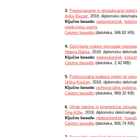
3.
Prepoznavanje in obvladovanje boleč
Anka Razpet
, 2018, diplomsko delo/nal
Ključne besede:
nedonošenček
,
boleči
medicinska sestra
Celotno besedilo
(datoteka, 586,82 KB)
4.
Doživljanje matere prezgodaj rojenega 
Helena Rakita
, 2018, diplomsko delo/na
Ključne besede:
nedonošenček
,
kolost
Celotno besedilo
(datoteka, 2,42 MB)
5.
Psihosocialna podpora materi pri prez
Urška Končan
, 2018, diplomsko delo/na
Ključne besede:
psihosocialna podpora
Celotno besedilo
(datoteka, 869,32 KB)
6.
Učinki taktilne in kinestetične stimulac
Tina Ažbe
, 2019, diplomsko delo/naloga
Ključne besede:
nedonošenček
,
masaž
Celotno besedilo
(datoteka, 806,74 KB)