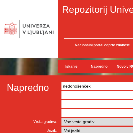
Repozitorij Unive
Nacionalni portal odprte znanosti
Iskanje
Napredno
Novo v R
Napredno
Vrsta gradiva:
Jezik: