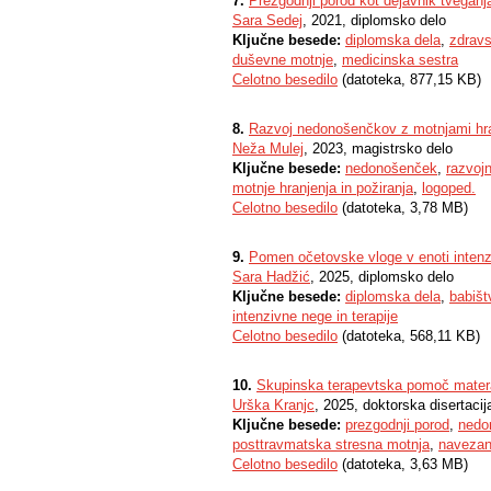
7.
Prezgodnji porod kot dejavnik tveganj
Sara Sedej
, 2021, diplomsko delo
Ključne besede:
diplomska dela
,
zdrav
duševne motnje
,
medicinska sestra
Celotno besedilo
(datoteka, 877,15 KB)
8.
Razvoj nedonošenčkov z motnjami hran
Neža Mulej
, 2023, magistrsko delo
Ključne besede:
nedonošenček
,
razvoj
motnje hranjenja in požiranja
,
logoped.
Celotno besedilo
(datoteka, 3,78 MB)
9.
Pomen očetovske vloge v enoti intenz
Sara Hadžić
, 2025, diplomsko delo
Ključne besede:
diplomska dela
,
babišt
intenzivne nege in terapije
Celotno besedilo
(datoteka, 568,11 KB)
10.
Skupinska terapevtska pomoč materam
Urška Kranjc
, 2025, doktorska disertacij
Ključne besede:
prezgodnji porod
,
nedo
posttravmatska stresna motnja
,
navezan
Celotno besedilo
(datoteka, 3,63 MB)