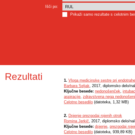
Išči po:
Prikaži samo rezultate s celotnim b
Rezultati
1.
Vloga medicinske sestre pri endotrahea
Barbara Seljak
, 2017, diplomsko delo/na
Ključne besede:
nedonošenček
,
intuba
aspiracije
,
zdravstvena nega nedonošen
Celotno besedilo
(datoteka, 1,32 MB)
2.
Dojenje prezgodaj rojenih otrok
Romina Jerkič
, 2017, diplomsko delo/na
Ključne besede:
dojenje
,
prezgodaj roje
Celotno besedilo
(datoteka, 939,89 KB)