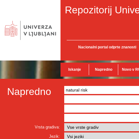
Repozitorij Unive
Nacionalni portal odprte znanosti
Iskanje
Napredno
Novo v R
Napredno
Vrsta gradiva:
Jezik: