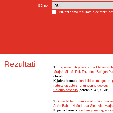
Išči po:
Prikaži samo rezultate s celotnim b
Rezultati
1.
Stepwise mitigation of the Macesnik l
Matjaž Mikoš
,
Rok Fazarinc
,
Boštjan Pu
članek
Ključne besede:
landslides
,
mitigation
,
natural disasters
,
engineering geology
Celotno besedilo
(datoteka, 47,93 MB)
2.
A model for communication and manage
Anže Babič
,
Nuša Lazar Sinković
,
Matja
Ključne besede:
civil engineering
,
engin