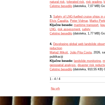
natural risk
,
tolerated risk
,
risk grading
,
l
Celotno besedilo
(datoteka, 7,07 MB) Gr
3.
Safety of LNG-fuelled cruise ships in
Elvis Čapalija
,
Peter Vidmar
,
Marko Perk
Ključne besede:
maritime transport
,
liq
LNG
,
risk assessment
,
safety
Celotno besedilo
(datoteka, 1,77 MB) Gr
4.
Developing global web landslide obser
reduction
Matjaž Mikoš
,
João Pita Costa
, 2026, s
publikaciji
Ključne besede:
landslide monitoring
,
m
geospatial analysis
,
disaster risk reducti
Celotno besedilo
(datoteka, 910,55 KB) 
1 - 4 / 4
Na vrh