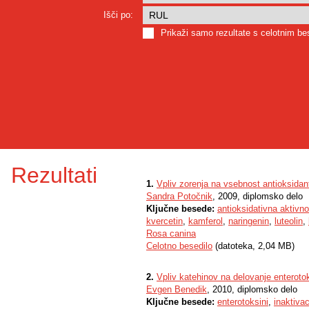
Išči po:
Prikaži samo rezultate s celotnim b
Rezultati
1.
Vpliv zorenja na vsebnost antioksidan
Sandra Potočnik
, 2009, diplomsko delo
Ključne besede:
antioksidativna aktivno
kvercetin
,
kamferol
,
naringenin
,
luteolin
,
Rosa canina
Celotno besedilo
(datoteka, 2,04 MB)
2.
Vpliv katehinov na delovanje enteroto
Evgen Benedik
, 2010, diplomsko delo
Ključne besede:
enterotoksini
,
inaktivac