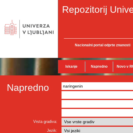
Repozitorij Unive
Nacionalni portal odprte znanosti
Iskanje
Napredno
Novo v R
Napredno
Vrsta gradiva:
Jezik: