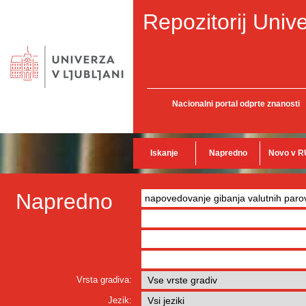
Repozitorij Unive
Nacionalni portal odprte znanosti
Iskanje
Napredno
Novo v R
Napredno
Vrsta gradiva:
Jezik: