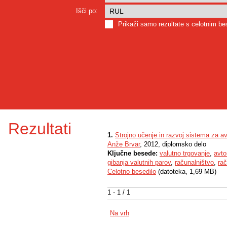
Išči po:
Prikaži samo rezultate s celotnim b
Rezultati
1.
Strojno učenje in razvoj sistema za a
Anže Brvar
, 2012, diplomsko delo
Ključne besede:
valutno trgovanje
,
avto
gibanja valutnih parov
,
računalništvo
,
rač
Celotno besedilo
(datoteka, 1,69 MB)
1 - 1 / 1
Na vrh