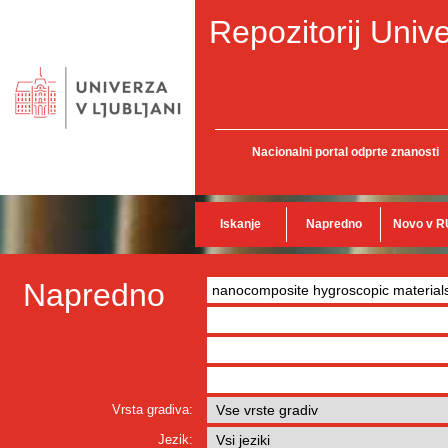
Repozitorij Unive
Nacionalni portal odprte znanosti
Iskanje
Napredno
Novo v R
Napredno
Vrsta gradiva:
Jezik: