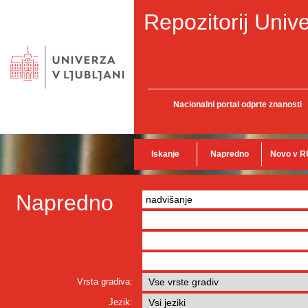
Repozitorij Unive
Nacionalni portal odprte znanosti
Iskanje
Napredno
Novo v R
Napredno
Vrsta gradiva:
Jezik: