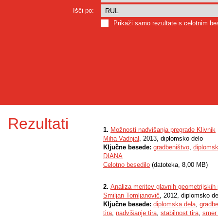
Išči po:
Prikaži samo rezultate s celotnim b
Rezultati
1.
Možnosti nadvišanja pregrade Klivnik
Miha Vadnjal
, 2013, diplomsko delo
Ključne besede:
gradbeništvo
,
diplomsk
DIANA
Celotno besedilo
(datoteka, 8,00 MB)
2.
Analiza meritev glavnih geometrijskih
Smiljan Tomljanovič
, 2012, diplomsko de
Ključne besede:
diplomska dela
,
gradbe
tira
,
nadvišanje tira
,
stabilnost tira
,
smer 