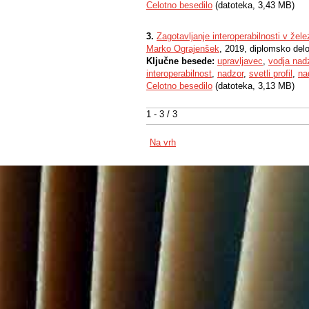
Celotno besedilo
(datoteka, 3,43 MB)
3.
Zagotavljanje interoperabilnosti v že
Marko Ograjenšek
, 2019, diplomsko del
Ključne besede:
upravljavec
,
vodja nad
interoperabilnost
,
nadzor
,
svetli profil
,
na
Celotno besedilo
(datoteka, 3,13 MB)
1 - 3 / 3
Na vrh