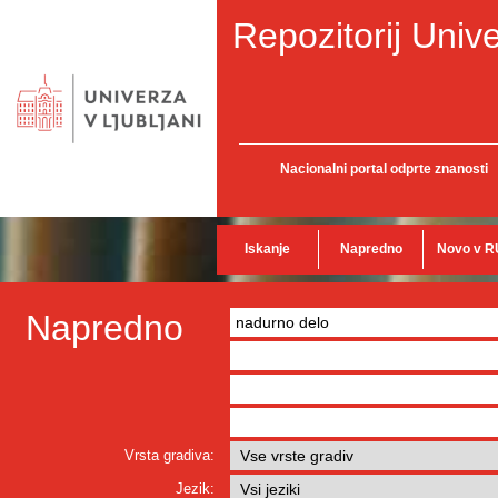
Repozitorij Unive
Nacionalni portal odprte znanosti
Iskanje
Napredno
Novo v R
Napredno
Vrsta gradiva:
Jezik: