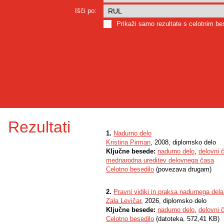
Išči po:
Prikaži samo rezultate s celotnim b
Rezultati
1.
Nadurno delo
Kristina Pirman
, 2008, diplomsko delo
Ključne besede:
nadurno delo
,
delovni 
mednarodna ureditev delovnega časa
Celotno besedilo
(povezava drugam)
2.
Pravni vidiki in praksa nadurnega dela 
Zala Levičar
, 2026, diplomsko delo
Ključne besede:
nadurno delo
,
delovni 
Celotno besedilo
(datoteka, 572,41 KB)