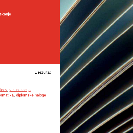
skanje
1 rezultat
alcev
,
vizualizacija
formatika
,
diplomske naloge