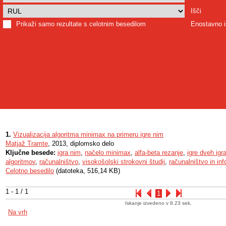
Išči
Prikaži samo rezultate s celotnim besedilom
Enostavno i
1.
Vizualizacija algoritma minimax na primeru igre nim
Matjaž Tramte
, 2013, diplomsko delo
Ključne besede:
igra nim
,
načelo minimax
,
alfa-beta rezanje
,
igre dveh igr
algoritmov
,
računalništvo
,
visokošolski strokovni študij
,
računalništvo in in
Celotno besedilo
(datoteka, 516,14 KB)
1 - 1 / 1
1
Iskanje izvedeno v 8.23 sek.
Na vrh