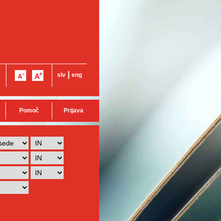
|
slv
eng
Pomoč
Prijava