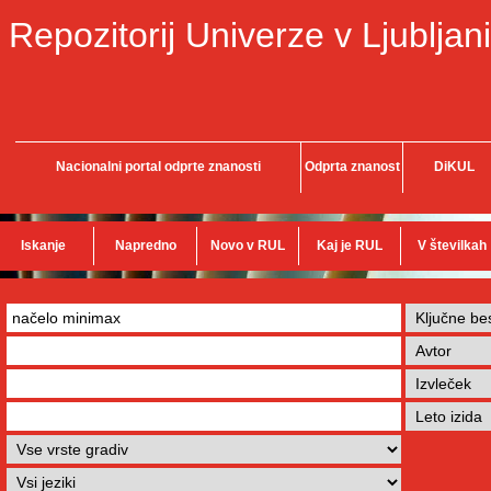
Repozitorij Univerze v Ljubljani
Nacionalni portal odprte znanosti
Odprta znanost
DiKUL
Iskanje
Napredno
Novo v RUL
Kaj je RUL
V številkah