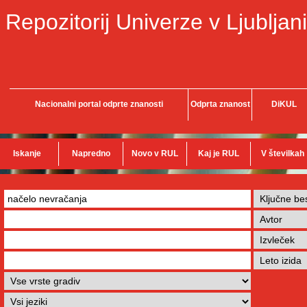
Repozitorij Univerze v Ljubljani
Nacionalni portal odprte znanosti
Odprta znanost
DiKUL
Iskanje
Napredno
Novo v RUL
Kaj je RUL
V številkah