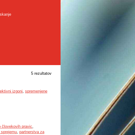
skanje
5 rezultatov
ektivni izgoni
,
spremenjene
o človekovih pravic
,
 sprejemu
,
partnerstva za