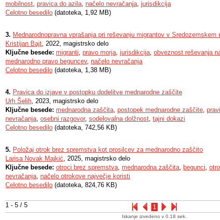
mobilnost
,
pravica do azila
,
načelo nevračanja
,
jurisdikcija
Celotno besedilo
(datoteka, 1,92 MB)
3.
Mednarodnopravna vprašanja pri reševanju migrantov v Sredozemskem 
Kristijan Bajt
, 2022, magistrsko delo
Ključne besede:
migranti
,
pravo morja
,
jurisdikcija
,
obveznost reševanja n
mednarodno pravo beguncev
,
načelo nevračanja
Celotno besedilo
(datoteka, 1,38 MB)
4.
Pravica do izjave v postopku dodelitve mednarodne zaščite
Urh Šelih
, 2023, magistrsko delo
Ključne besede:
mednarodna zaščita
,
postopek mednarodne zaščite
,
prav
nevračanja
,
osebni razgovor
,
sodelovalna dolžnost
,
tajni dokazi
Celotno besedilo
(datoteka, 742,56 KB)
5.
Položaj otrok brez spremstva kot prosilcev za mednarodno zaščito
Larisa Novak Majkić
, 2025, magistrsko delo
Ključne besede:
otroci brez spremstva
,
mednarodna zaščita
,
begunci
,
otr
nevračanja
,
načelo otrokove največje koristi
Celotno besedilo
(datoteka, 824,76 KB)
1 - 5 / 5
1
Iskanje izvedeno v 0.18 sek.