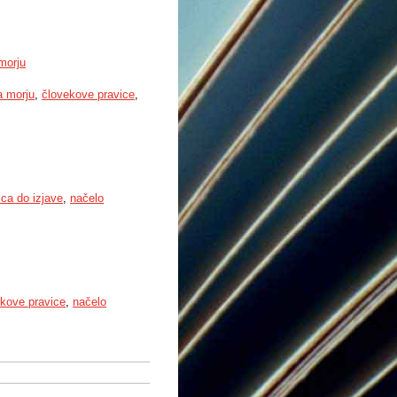
morju
a morju
,
človekove pravice
,
ica do izjave
,
načelo
okove pravice
,
načelo