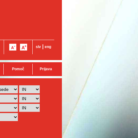
|
slv
eng
Pomoč
Prijava