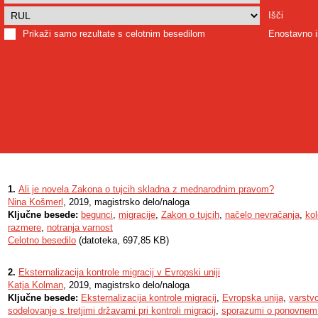
Išči
Prikaži samo rezultate s celotnim besedilom
Enostavno i
1.
Ali je novela Zakona o tujcih skladna z mednarodnim pravom?
Nina Košmerl
, 2019, magistrsko delo/naloga
Ključne besede:
begunci
,
migracije
,
Zakon o tujcih
,
načelo nevračanja
,
kol
razmere
,
notranja varnost
Celotno besedilo
(datoteka, 697,85 KB)
2.
Eksternalizacija kontrole migracij v Evropski uniji
Katja Kolman
, 2019, magistrsko delo/naloga
Ključne besede:
Eksternalizacija kontrole migracij
,
Evropska unija
,
varstv
sodelovanje s tretjimi državami pri kontroli migracij
,
sporazumi o ponovnem