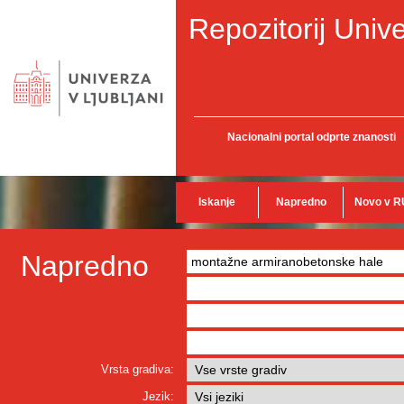
Repozitorij Unive
Nacionalni portal odprte znanosti
Iskanje
Napredno
Novo v R
Napredno
Vrsta gradiva:
Jezik: