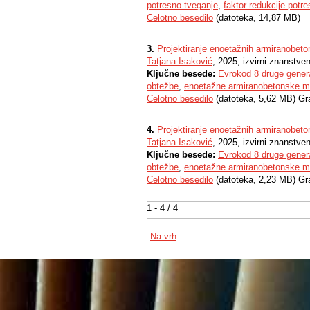
potresno tveganje
,
faktor redukcije potre
Celotno besedilo
(datoteka, 14,87 MB)
3.
Projektiranje enoetažnih armiranobet
Tatjana Isaković
, 2025, izvirni znanstve
Ključne besede:
Evrokod 8 druge gener
obtežbe
,
enoetažne armiranobetonske m
Celotno besedilo
(datoteka, 5,62 MB) Gr
4.
Projektiranje enoetažnih armiranobet
Tatjana Isaković
, 2025, izvirni znanstve
Ključne besede:
Evrokod 8 druge gener
obtežbe
,
enoetažne armiranobetonske m
Celotno besedilo
(datoteka, 2,23 MB) Gr
1 - 4 / 4
Na vrh