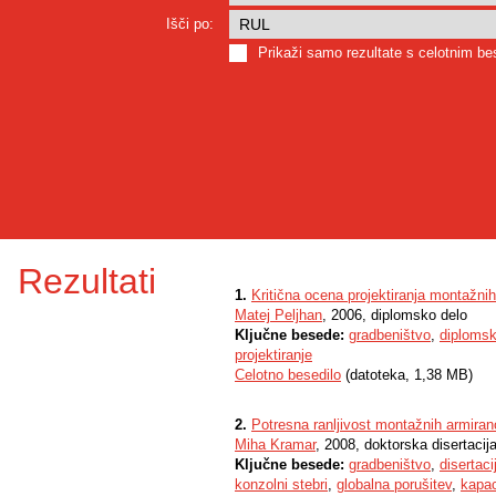
Išči po:
Prikaži samo rezultate s celotnim b
Rezultati
1.
Kritična ocena projektiranja montažni
Matej Peljhan
, 2006, diplomsko delo
Ključne besede:
gradbeništvo
,
diplomsk
projektiranje
Celotno besedilo
(datoteka, 1,38 MB)
2.
Potresna ranljivost montažnih armiran
Miha Kramar
, 2008, doktorska disertacij
Ključne besede:
gradbeništvo
,
disertaci
konzolni stebri
,
globalna porušitev
,
kapac