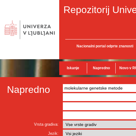
Repozitorij Unive
Nacionalni portal odprte znanosti
Iskanje
Napredno
Novo v R
Napredno
Vrsta gradiva:
Jezik: