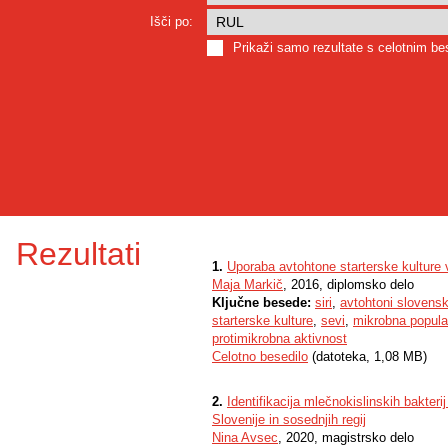
Išči po:
Prikaži samo rezultate s celotnim b
Rezultati
1.
Uporaba avtohtone starterske kulture v
Maja Markič
, 2016, diplomsko delo
Ključne besede:
siri
,
avtohtoni slovenski
starterske kulture
,
sevi
,
mikrobna popula
protimikrobna aktivnost
Celotno besedilo
(datoteka, 1,08 MB)
2.
Identifikacija mlečnokislinskih bakteri
Slovenije in sosednjih regij
Nina Avsec
, 2020, magistrsko delo