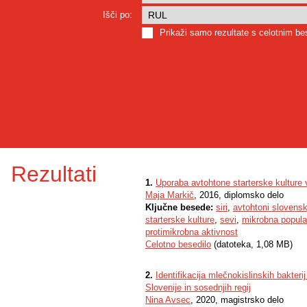
Išči po:
Prikaži samo rezultate s celotnim b
Rezultati
1.
Uporaba avtohtone starterske kulture v
Maja Markič
, 2016, diplomsko delo
Ključne besede:
siri
,
avtohtoni slovenski
starterske kulture
,
sevi
,
mikrobna popula
protimikrobna aktivnost
Celotno besedilo
(datoteka, 1,08 MB)
2.
Identifikacija mlečnokislinskih bakteri
Slovenije in sosednjih regij
Nina Avsec
, 2020, magistrsko delo