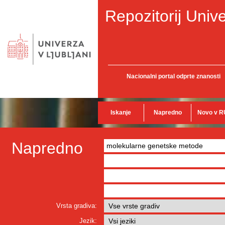
Repozitorij Unive
Nacionalni portal odprte znanosti
Iskanje
Napredno
Novo v R
Napredno
Vrsta gradiva:
Jezik: