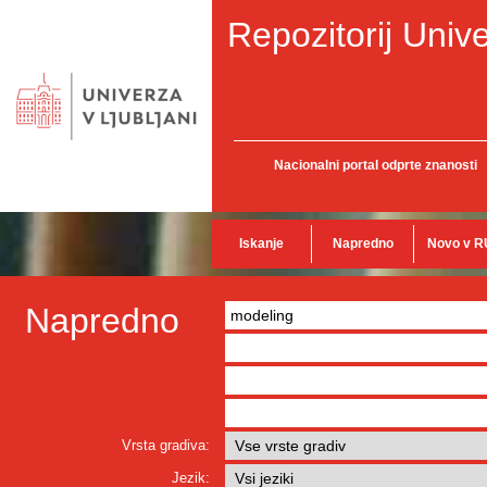
Repozitorij Unive
Nacionalni portal odprte znanosti
Iskanje
Napredno
Novo v R
Napredno
Vrsta gradiva:
Jezik: