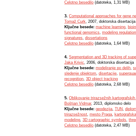
Celotno besedilo
(datoteka, 1,31 MB)
3.
Computational approaches for gene n
Tomaž Curk
, 2007, doktorska disertacija
Ključne besede:
machine learning
,
bioi
functional genomics
,
modeling regulatio
signatures
,
dissertations
Celotno besedilo
(datoteka, 1,64 MB)
4.
Segmentation and 3D tracking of supe
Jaka Krivic
, 2006, doktorska disertacija
Ključne besede:
modeliranje po delih
,
s
sledenje objektom
,
disertacije
,
superqua
recognition
,
3D object tracking
Celotno besedilo
(datoteka, 2,68 MB)
5.
Oblikovanje trirazsežnih kartografsk
Boštjan Vidmar
, 2013, diplomsko delo
Ključne besede:
geodezija
,
TUN
,
diplo
trirazsežnost
,
mesto Praga
,
kartografska
modeling
,
3D cartographic symbols
,
thr
Celotno besedilo
(datoteka, 2,47 MB)