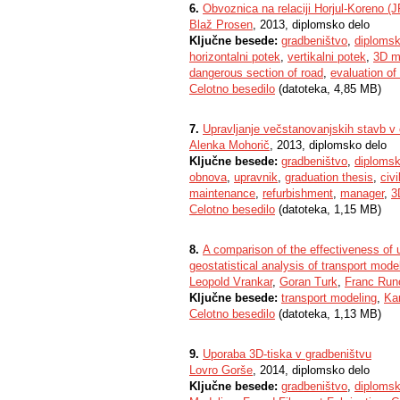
6.
Obvoznica na relaciji Horjul-Koreno (
Blaž Prosen
, 2013, diplomsko delo
Ključne besede:
gradbeništvo
,
diplomsk
horizontalni potek
,
vertikalni potek
,
3D m
dangerous section of road
,
evaluation of
Celotno besedilo
(datoteka, 4,85 MB)
7.
Upravljanje večstanovanjskih stavb v 
Alenka Mohorič
, 2013, diplomsko delo
Ključne besede:
gradbeništvo
,
diplomsk
obnova
,
upravnik
,
graduation thesis
,
civi
maintenance
,
refurbishment
,
manager
,
3
Celotno besedilo
(datoteka, 1,15 MB)
8.
A comparison of the effectiveness of 
geostatistical analysis of transport mode
Leopold Vrankar
,
Goran Turk
,
Franc Run
Ključne besede:
transport modeling
,
Ka
Celotno besedilo
(datoteka, 1,13 MB)
9.
Uporaba 3D-tiska v gradbeništvu
Lovro Gorše
, 2014, diplomsko delo
Ključne besede:
gradbeništvo
,
diplomsk