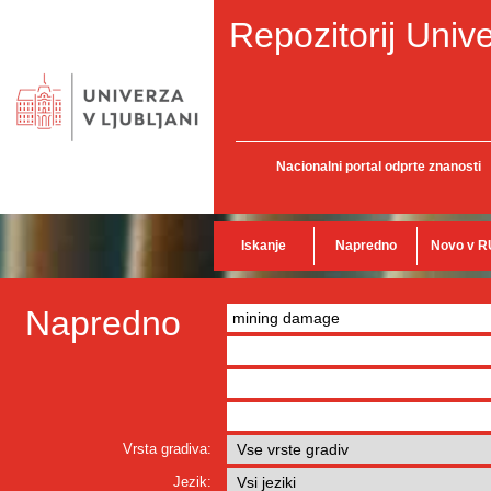
Repozitorij Unive
Nacionalni portal odprte znanosti
Iskanje
Napredno
Novo v R
Napredno
Vrsta gradiva:
Jezik: