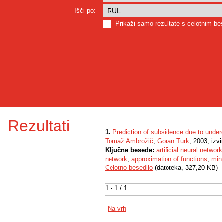
Išči po:
Prikaži samo rezultate s celotnim b
Rezultati
1.
Prediction of subsidence due to underg
Tomaž Ambrožič
,
Goran Turk
, 2003, izv
Ključne besede:
artificial neural network
network
,
approximation of functions
,
min
Celotno besedilo
(datoteka, 327,20 KB)
1 - 1 / 1
Na vrh