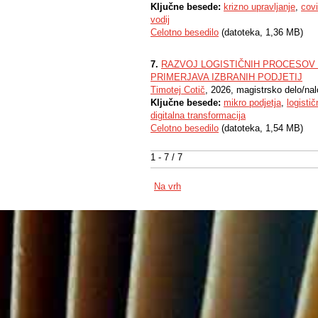
Ključne besede:
krizno upravljanje
,
cov
vodij
Celotno besedilo
(datoteka, 1,36 MB)
7.
RAZVOJ LOGISTIČNIH PROCESOV 
PRIMERJAVA IZBRANIH PODJETIJ
Timotej Cotič
, 2026, magistrsko delo/na
Ključne besede:
mikro podjetja
,
logistič
digitalna transformacija
Celotno besedilo
(datoteka, 1,54 MB)
1 - 7 / 7
Na vrh