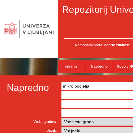
Repozitorij Unive
Nacionalni portal odprte znanosti
Iskanje
Napredno
Novo v R
Napredno
Vrsta gradiva:
Jezik: