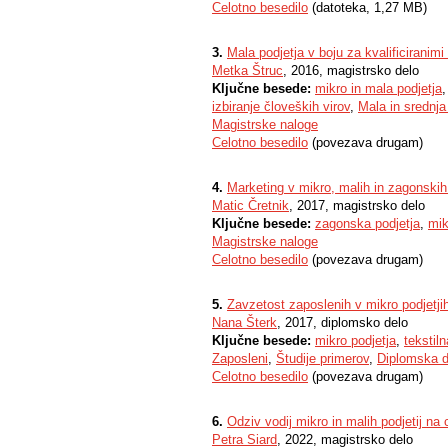
Celotno besedilo
(datoteka, 1,27 MB)
3.
Mala podjetja v boju za kvalificiranim
Metka Štruc
, 2016, magistrsko delo
Ključne besede:
mikro in mala podjetja
izbiranje človeških virov
,
Mala in srednja
Magistrske naloge
Celotno besedilo
(povezava drugam)
4.
Marketing v mikro, malih in zagonskih 
Matic Čretnik
, 2017, magistrsko delo
Ključne besede:
zagonska podjetja
,
mik
Magistrske naloge
Celotno besedilo
(povezava drugam)
5.
Zavzetost zaposlenih v mikro podjetji
Nana Šterk
, 2017, diplomsko delo
Ključne besede:
mikro podjetja
,
tekstiln
Zaposleni
,
Študije primerov
,
Diplomska d
Celotno besedilo
(povezava drugam)
6.
Odziv vodij mikro in malih podjetij na 
Petra Siard
, 2022, magistrsko delo