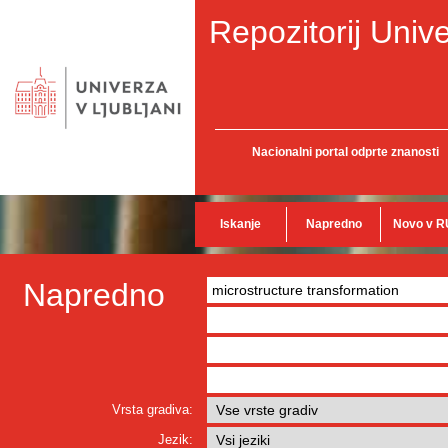
Repozitorij Unive
Nacionalni portal odprte znanosti
Iskanje
Napredno
Novo v R
Napredno
Vrsta gradiva:
Jezik: