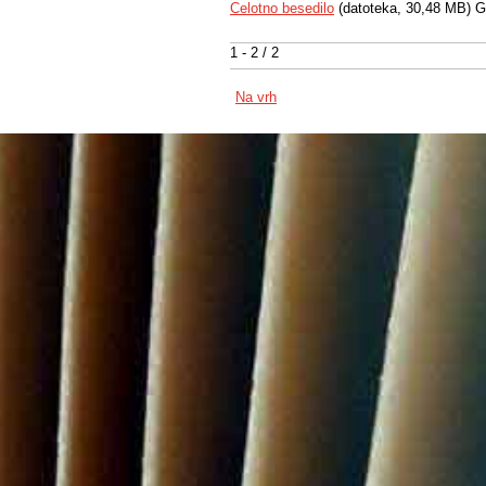
Celotno besedilo
(datoteka, 30,48 MB) G
1 - 2 / 2
Na vrh