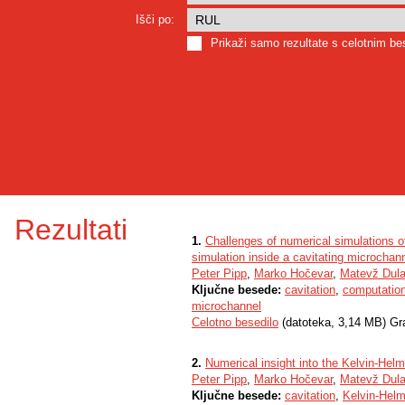
Išči po:
Prikaži samo rezultate s celotnim b
Rezultati
1.
Challenges of numerical simulations of
simulation inside a cavitating microchan
Peter Pipp
,
Marko Hočevar
,
Matevž Dula
Ključne besede:
cavitation
,
computation
microchannel
Celotno besedilo
(datoteka, 3,14 MB) Gr
2.
Numerical insight into the Kelvin-Helmh
Peter Pipp
,
Marko Hočevar
,
Matevž Dula
Ključne besede:
cavitation
,
Kelvin-Helmh