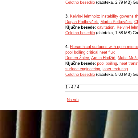
Celotno besedilo
(datoteka, 2,79 MB) Gr
3.
Kelvin-Helmholtz instability governs t
Darjan Podbevšek
,
Martin Petkovšek
,
Cl
Ključne besede:
cavitation
,
Kelvin-Helmh
Celotno besedilo
(datoteka, 1,58 MB) Gr
4.
Hierarchical surfaces with open micro
pool boiling critical heat flux
Domen Žalec
,
Armin Hadžić
,
Matic Mož
Ključne besede:
pool boiling
,
heat tran
surface engineering
,
laser texturing
Celotno besedilo
(datoteka, 5,03 MB) Gr
1 - 4 / 4
Na vrh