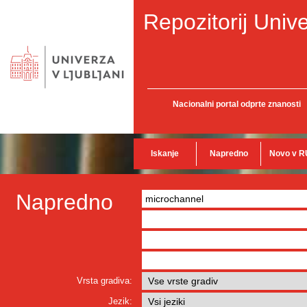
Repozitorij Unive
Nacionalni portal odprte znanosti
Iskanje
Napredno
Novo v R
Napredno
Vrsta gradiva:
Jezik: