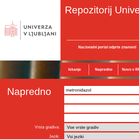
Repozitorij Unive
Nacionalni portal odprte znanosti
Iskanje
Napredno
Novo v R
Napredno
Vrsta gradiva:
Jezik: