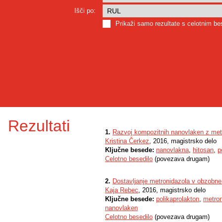
Išči po:
Prikaži samo rezultate s celotnim b
Rezultati
1.
Razvoj kompozitnih nanovlaken z me
Kristina Čerkez
, 2016, magistrsko delo
Ključne besede:
nanovlakna
,
hitosan
,
p
Celotno besedilo
(povezava drugam)
2.
Dostavljanje metronidazola v obzobne
Kaja Rebec
, 2016, magistrsko delo
Ključne besede:
polikaprolakton
,
metron
nanovlaken
Celotno besedilo
(povezava drugam)