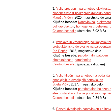
3.
Vpliv procesnih parametrov elektrost
bioadhezivnost polikaprolaktonskih nan
Maruša Vrčon
, 2020, magistrsko delo/na
Ključne besede:
Nanovlakna
,
elektrost
polikaprolakton
,
homogenost
,
debelina
,
Celotno besedilo
(datoteka, 3,92 MB)
4.
Izdelava in vrednotenje polikaprolakt
protibakterijsko delovanje na parodontal
Pia Repše
, 2018, magistrsko delo
Ključne besede:
parodontalni patogeni
,
citotoksičnost
,
parodontitis
Celotno besedilo
(povezava drugam)
5.
Vpliv ključnih parametrov na podaljšan
enoslojnih in dvoslojnih nanovlaken
Špela Vičič
, 2017, magistrsko delo
Ključne besede:
parodontalna bolezen m
elektrostatsko sukanje podaljšano sproš
Celotno besedilo
(datoteka, 2,84 MB)
6.
Razvoj dvoslojnih nanovlaken za inova