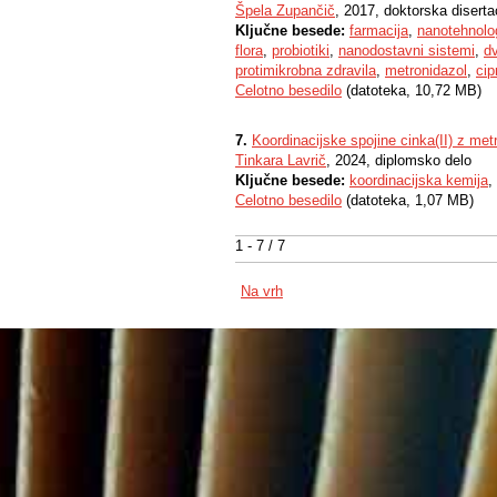
Špela Zupančič
, 2017, doktorska diserta
Ključne besede:
farmacija
,
nanotehnolog
flora
,
probiotiki
,
nanodostavni sistemi
,
d
protimikrobna zdravila
,
metronidazol
,
cip
Celotno besedilo
(datoteka, 10,72 MB)
7.
Koordinacijske spojine cinka(II) z me
Tinkara Lavrič
, 2024, diplomsko delo
Ključne besede:
koordinacijska kemija
,
Celotno besedilo
(datoteka, 1,07 MB)
1 - 7 / 7
Na vrh