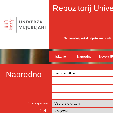
Repozitorij Unive
Nacionalni portal odprte znanosti
Iskanje
Napredno
Novo v R
Napredno
Vrsta gradiva:
Jezik: