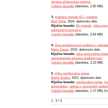
skupna učinkovitost opreme
Celotno besedilo
(datoteka, 2,65 MB)
3.
Vpeljava metode 6S v podjetje
Blaž Rotar
, 2024, diplomsko delo
Ključne besede:
6S metoda
,
vitka proi
optimizacija procesov
Celotno besedilo
(datoteka, 3,64 MB)
4.
Dvig produktivnosti podjetja z metodam
Matic Zupan
, 2018, diplomsko delo
Ključne besede:
vitka proizvodnja meto
uravnoteženje procesa produktivnost
Celotno besedilo
(datoteka, 3,23 MB)
5.
Vitka oskrbovalna veriga
Martin Budna
, 2023, diplomsko delo
Ključne besede:
oskrbovalna veriga
,
me
avtomobilov
,
anketa v slovenskih podjetj
Celotno besedilo
(datoteka, 2,37 MB) Gr
1 - 5 / 5