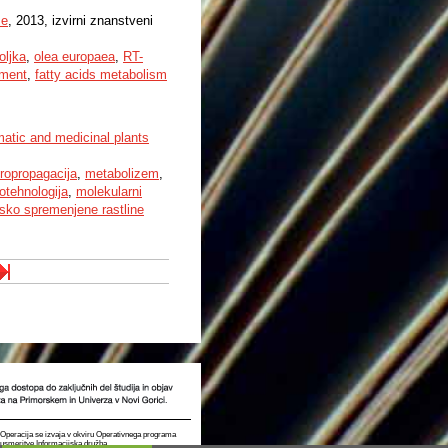
še
, 2013, izvirni znanstveni
oljka
,
olea europaea
,
RT-
pment
,
fatty acids metabolism
matic and medicinal plants
ropropagacija
,
metabolizem
,
iotehnologija
,
molekularni
sko spremenjene rastline
t. Operacija se izvaja v okviru Operativnega programa
e usmeritve Informacijska družba.