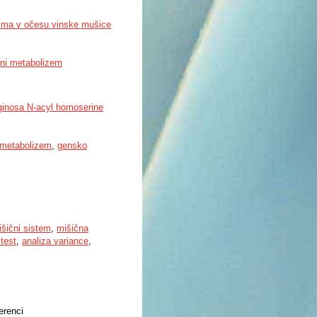
zma v očesu vinske mušice
vni metabolizem
uginosa N-acyl homoserine
metabolizem
,
gensko
šični sistem
,
mišična
test
,
analiza variance
,
erenci