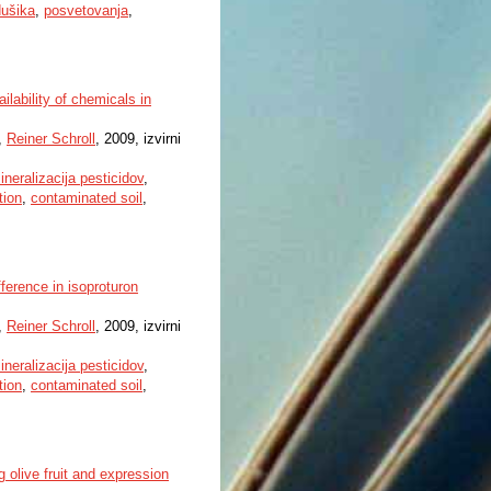
ušika
,
posvetovanja
,
ilability of chemicals in
,
Reiner Schroll
, 2009, izvirni
ineralizacija pesticidov
,
tion
,
contaminated soil
,
ference in isoproturon
,
Reiner Schroll
, 2009, izvirni
ineralizacija pesticidov
,
tion
,
contaminated soil
,
 olive fruit and expression