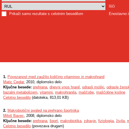
Išči
Prikaži samo rezultate s celotnim besedilom
Enostavno i
1.
Povezanost med zaužito količino vitaminov in makrohranil
Matic Ceglar
, 2010, diplomsko delo
Ključne besede:
prehrana
,
dnevni vnos hranil
,
odrasli moški
,
odrasle žens
bazalni metabolizem
,
vitamini
,
makrohranila
,
maščobe
,
maščobne kisline
Celotno besedilo
(datoteka, 813,01 KB)
2.
Makrobiotični pogled na prehrano športnika
Miloš Bavec
, 2008, diplomsko delo
Ključne besede:
prehrana
,
šport
,
makrobiotika
,
zdravje
,
fiziologija
,
živila
,
m
Celotno besedilo
(povezava drugam)