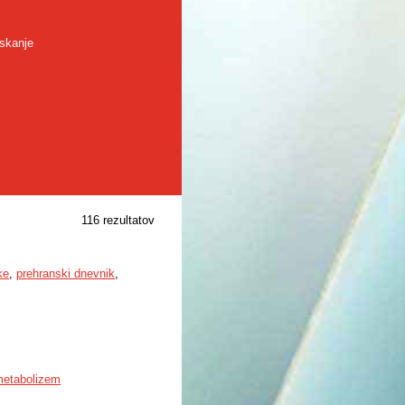
skanje
116 rezultatov
ke
,
prehranski dnevnik
,
etabolizem