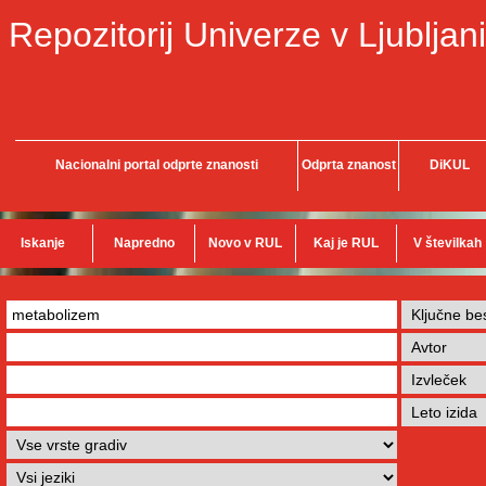
Repozitorij Univerze v Ljubljani
Nacionalni portal odprte znanosti
Odprta znanost
DiKUL
Iskanje
Napredno
Novo v RUL
Kaj je RUL
V številkah