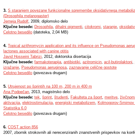
3.
S staranjem povezane funkcionalne spremembe oksidativnega metaboli
(Drosophila melanogaster)
Jerneja Rudolf
, 2009, diplomsko delo
Ključne besede:
Drosophila
,
dihalni pigmenti
,
citokromi
,
staranje
,
oksidati
Celotno besedilo
(datoteka, 2,04 MB)
4.
Topical azithromycin application and its influence on Pseudomonas aer
lactones associated with canine otitis
Javid Hosseini Tabrizi
, 2012, doktorska disertacija
Ključne besede:
farmakoterapija
,
antibiotiki
,
azitromicin
,
acil-butirolaktoni
,
izražanje
,
Pseudomonas aeruginosa
,
zaznavanje celične gostote
Celotno besedilo
(povezava drugam)
5.
Utrujenost po šprintih na 100 m, 200 m in 400 m
Ana Podpečan
, 2013, magistrsko delo
Ključne besede:
tek
,
šprint
,
študenti
,
Fakulteta za šport
,
meritve
,
živčnomi
aktivacija
,
elektrostimulacija
,
energijski metabolizem
,
Kolmogorov-Smirnov 
Statistika 6.0
Celotno besedilo
(povezava drugam)
6.
COST action 856
2007, zbornik strokovnih ali nerecenziranih znanstvenih prispevkov na konf