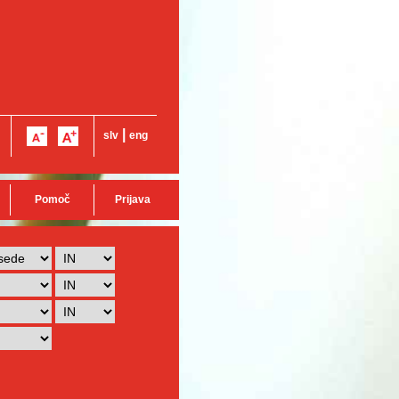
|
slv
eng
Pomoč
Prijava