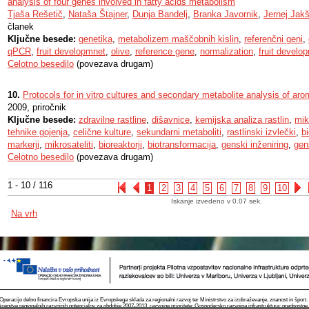
analysis of four genes involved in fatty acids metabolism
Tjaša Rešetič
,
Nataša Štajner
,
Dunja Bandelj
,
Branka Javornik
,
Jernej Jak
članek
Ključne besede:
genetika
,
metabolizem maščobnih kislin
,
referenčni geni
,
qPCR
,
fruit developmnet
,
olive
,
reference gene
,
normalization
,
fruit develo
Celotno besedilo
(povezava drugam)
10.
Protocols for in vitro cultures and secondary metabolite analysis of aro
2009, priročnik
Ključne besede:
zdravilne rastline
,
dišavnice
,
kemijska analiza rastlin
,
mik
tehnike gojenja
,
celične kulture
,
sekundarni metaboliti
,
rastlinski izvlečki
,
b
markerji
,
mikrosateliti
,
bioreaktorji
,
biotransformacija
,
genski inženiring
,
gen
Celotno besedilo
(povezava drugam)
1 - 10 / 116
1
2
3
4
5
6
7
8
9
10
Iskanje izvedeno v 0.07 sek.
Na vrh
Operacijo delno financira Evropska unija iz Evropskega sklada za regionalni razvoj ter Ministrstvo za izobraževanje, znanost in špor
krepitve regionalnih razvojnih potencialov za obdobje 2007-2013, razvojne prioritete: Gospodarsko razvojna infrastruktura; prednostn