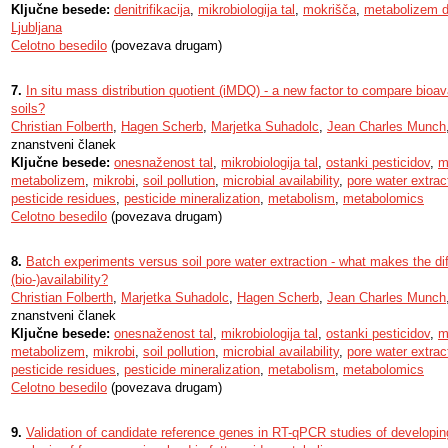
Ključne besede:
denitrifikacija
,
mikrobiologija tal
,
mokrišča
,
metabolizem d
Ljubljana
Celotno besedilo
(povezava drugam)
7.
In situ mass distribution quotient (iMDQ) - a new factor to compare bioava
soils?
Christian Folberth
,
Hagen Scherb
,
Marjetka Suhadolc
,
Jean Charles Munch
znanstveni članek
Ključne besede:
onesnaženost tal
,
mikrobiologija tal
,
ostanki pesticidov
,
m
metabolizem
,
mikrobi
,
soil pollution
,
microbial availability
,
pore water extrac
pesticide residues
,
pesticide mineralization
,
metabolism
,
metabolomics
Celotno besedilo
(povezava drugam)
8.
Batch experiments versus soil pore water extraction - what makes the dif
(bio-)availability?
Christian Folberth
,
Marjetka Suhadolc
,
Hagen Scherb
,
Jean Charles Munch
znanstveni članek
Ključne besede:
onesnaženost tal
,
mikrobiologija tal
,
ostanki pesticidov
,
m
metabolizem
,
mikrobi
,
soil pollution
,
microbial availability
,
pore water extrac
pesticide residues
,
pesticide mineralization
,
metabolism
,
metabolomics
Celotno besedilo
(povezava drugam)
9.
Validation of candidate reference genes in RT-qPCR studies of developing