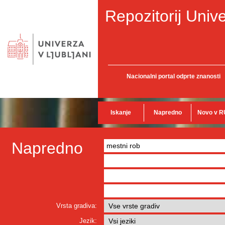
Repozitorij Unive
Nacionalni portal odprte znanosti
Iskanje
Napredno
Novo v R
Napredno
Vrsta gradiva:
Jezik: