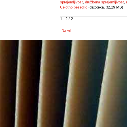
sprejemljivost
,
družbena sprejemljivost
,
Celotno besedilo
(datoteka, 32,29 MB)
1 - 2 / 2
Na vrh