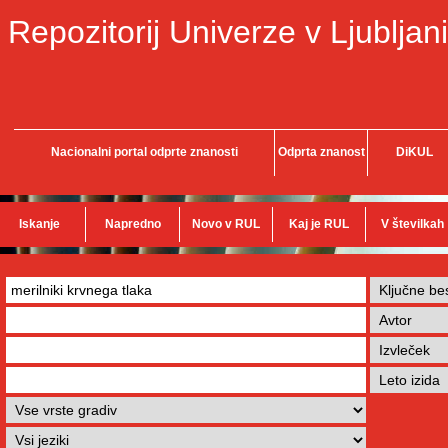
Repozitorij Univerze v Ljubljani
Nacionalni portal odprte znanosti
Odprta znanost
DiKUL
Iskanje
Napredno
Novo v RUL
Kaj je RUL
V številkah