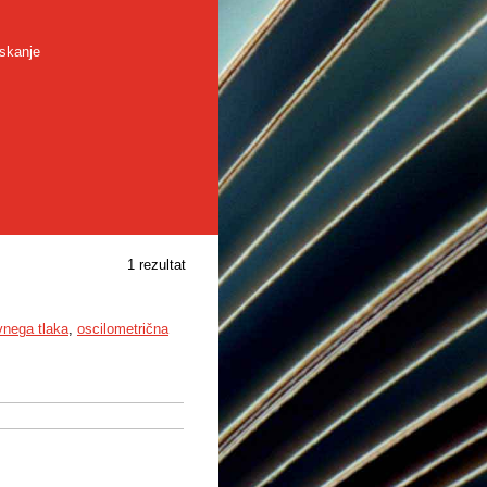
skanje
1 rezultat
rvnega tlaka
,
oscilometrična