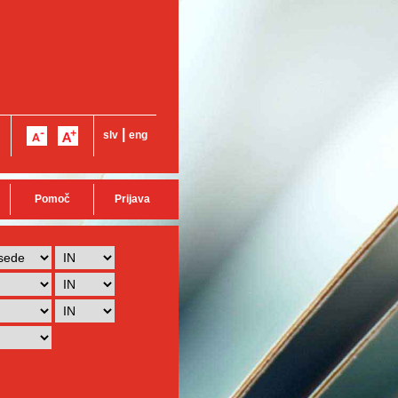
|
slv
eng
Pomoč
Prijava