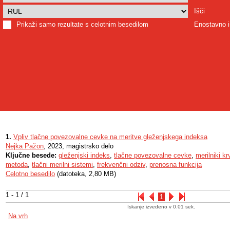
Išči
Prikaži samo rezultate s celotnim besedilom
Enostavno i
1.
Vpliv tlačne povezovalne cevke na meritve gleženjskega indeksa
Nejka Pažon
, 2023, magistrsko delo
Ključne besede:
gleženjski indeks
,
tlačne povezovalne cevke
,
merilniki k
metoda
,
tlačni merilni sistemi
,
frekvenčni odziv
,
prenosna funkcija
Celotno besedilo
(datoteka, 2,80 MB)
1 - 1 / 1
1
Iskanje izvedeno v 0.01 sek.
Na vrh