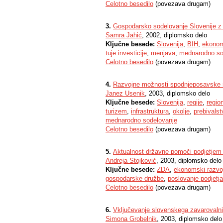
Celotno besedilo
(povezava drugam)
3.
Gospodarsko sodelovanje Slovenije z
Samra Jahić
, 2002, diplomsko delo
Ključne besede:
Slovenija
,
BIH
,
ekonom
tuje investicije
,
menjava
,
mednarodno so
Celotno besedilo
(povezava drugam)
4.
Razvojne možnosti spodnjeposavske 
Janez Usenik
, 2003, diplomsko delo
Ključne besede:
Slovenija
,
regije
,
regio
turizem
,
infrastruktura
,
okolje
,
prebivalst
mednarodno sodelovanje
Celotno besedilo
(povezava drugam)
5.
Aktualnost državne pomoči podjetjem
Andreja Stojković
, 2003, diplomsko delo
Ključne besede:
ZDA
,
ekonomski razvo
gospodarske družbe
,
poslovanje podjetja
Celotno besedilo
(povezava drugam)
6.
Vključevanje slovenskega zavarovalni
Simona Grobelnik
, 2003, diplomsko delo