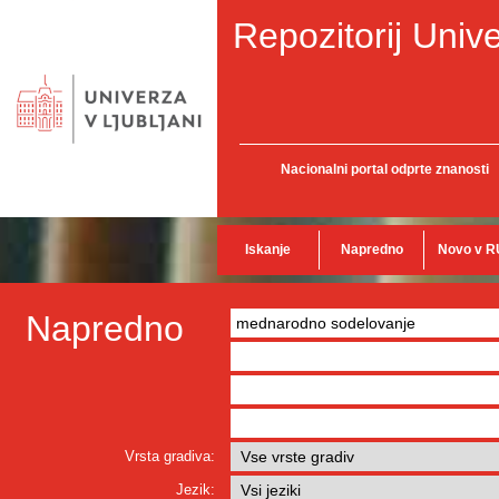
Repozitorij Unive
Nacionalni portal odprte znanosti
Iskanje
Napredno
Novo v R
Napredno
Vrsta gradiva:
Jezik: