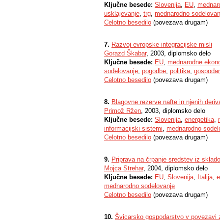
Ključne besede:
Slovenija
,
EU
,
mednaro
usklajevanje
,
trg
,
mednarodno sodelovan
Celotno besedilo
(povezava drugam)
7.
Razvoj evropske integracijske misli
Gorazd Škabar
, 2003, diplomsko delo
Ključne besede:
EU
,
mednarodne ekono
sodelovanje
,
pogodbe
,
politika
,
gospodar
Celotno besedilo
(povezava drugam)
8.
Blagovne rezerve nafte in njenih deriv
Primož Ržen
, 2003, diplomsko delo
Ključne besede:
Slovenija
,
energetika
,
informacijski sistemi
,
mednarodno sodel
Celotno besedilo
(povezava drugam)
9.
Priprava na črpanje sredstev iz skl
Mojca Strehar
, 2004, diplomsko delo
Ključne besede:
EU
,
Slovenija
,
Italija
,
e
mednarodno sodelovanje
Celotno besedilo
(povezava drugam)
10.
Švicarsko gospodarstvo v povezavi 