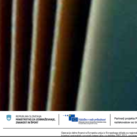
Operacijo delno financira Evropska unija iz Evropskega sklada za regional
krepitve regionalnih razvojnih potencialov za obdobje 2007-2013, razvojne