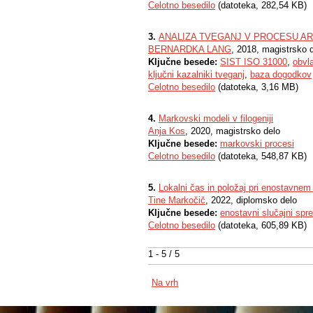
Celotno besedilo
(datoteka, 282,54 KB)
3.
ANALIZA TVEGANJ V PROCESU A
BERNARDKA LANG
, 2018, magistrsko 
Ključne besede:
SIST ISO 31000
,
obvl
ključni kazalniki tveganj
,
baza dogodkov
Celotno besedilo
(datoteka, 3,16 MB)
4.
Markovski modeli v filogeniji
Anja Kos
, 2020, magistrsko delo
Ključne besede:
markovski procesi
Celotno besedilo
(datoteka, 548,87 KB)
5.
Lokalni čas in položaj pri enostavne
Tine Markočič
, 2022, diplomsko delo
Ključne besede:
enostavni slučajni spr
Celotno besedilo
(datoteka, 605,89 KB)
1 - 5 / 5
Na vrh