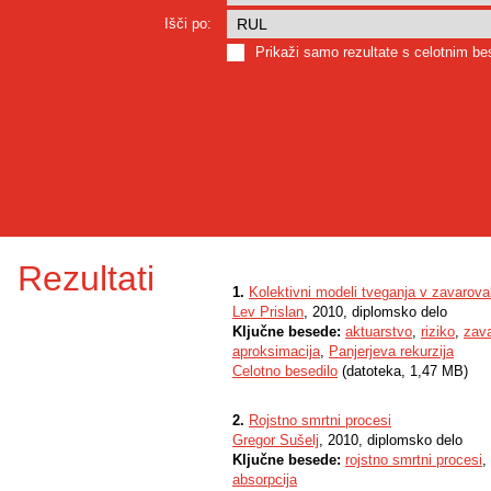
Išči po:
Prikaži samo rezultate s celotnim b
Rezultati
1.
Kolektivni modeli tveganja v zavarova
Lev Prislan
, 2010, diplomsko delo
Ključne besede:
aktuarstvo
,
riziko
,
zava
aproksimacija
,
Panjerjeva rekurzija
Celotno besedilo
(datoteka, 1,47 MB)
2.
Rojstno smrtni procesi
Gregor Sušelj
, 2010, diplomsko delo
Ključne besede:
rojstno smrtni procesi
,
absorpcija