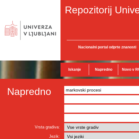
Repozitorij Unive
Nacionalni portal odprte znanosti
Iskanje
Napredno
Novo v R
Napredno
Vrsta gradiva:
Jezik: