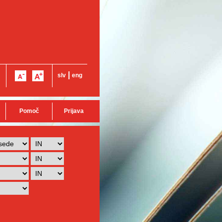
|
slv
eng
Pomoč
Prijava