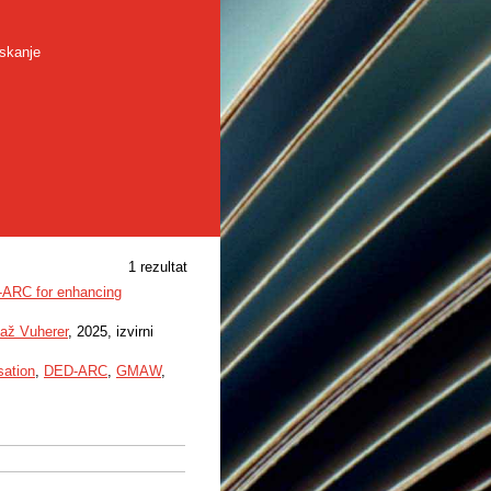
skanje
1 rezultat
D-ARC for enhancing
až Vuherer
, 2025, izvirni
sation
,
DED-ARC
,
GMAW
,