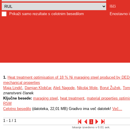
Išči
Prikaži samo rezultate s celotnim besedilom
Enostavno i
1.
Heat treatment optimisation of 18 % Ni maraging steel produced by DE
mechanical properties
Maja Lindič
,
Damjan Klobčar
,
Aleš Nagode
,
Nikolaj Mole
,
Borut Žužek
,
Tom
znanstveni članek
Ključne besede:
maraging steel
,
heat treatment
,
material properties optimi
RSM
Celotno besedilo
(datoteka, 22,01 MB) Gradivo ima več datotek!
Več...
1 - 1 / 1
1
Iskanje izvedeno v 0.01 sek.