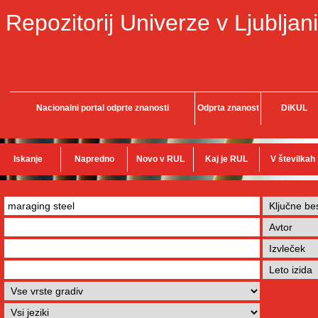
Repozitorij Univerze v Ljubljani
Nacionalni portal odprte znanosti
Odprta znanost
DiKUL
Iskanje
Napredno
Novo v RUL
Kaj je RUL
V številkah