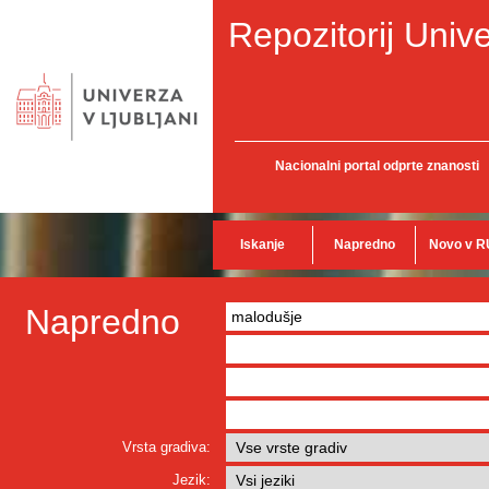
Repozitorij Unive
Nacionalni portal odprte znanosti
Iskanje
Napredno
Novo v R
Napredno
Vrsta gradiva:
Jezik: