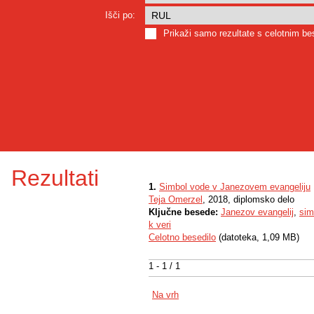
Išči po:
Prikaži samo rezultate s celotnim b
Rezultati
1.
Simbol vode v Janezovem evangeliju
Teja Omerzel
, 2018, diplomsko delo
Ključne besede:
Janezov evangelij
,
sim
k veri
Celotno besedilo
(datoteka, 1,09 MB)
1 - 1 / 1
Na vrh