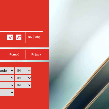
|
slv
eng
Pomoč
Prijava