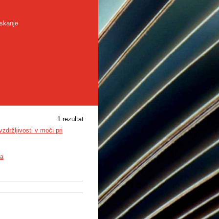
skanje
1 rezultat
zdržljivosti v moči pri
la