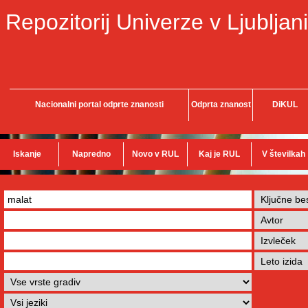
Repozitorij Univerze v Ljubljani
Nacionalni portal odprte znanosti
Odprta znanost
DiKUL
Iskanje
Napredno
Novo v RUL
Kaj je RUL
V številkah