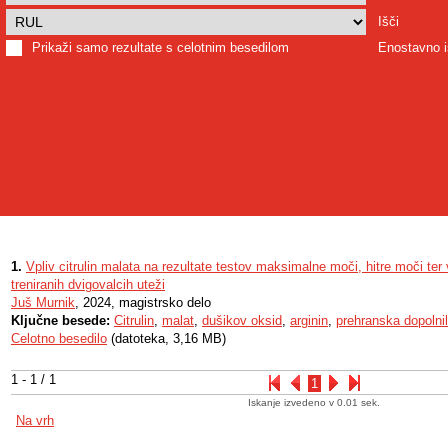
Išči
Prikaži samo rezultate s celotnim besedilom
Enostavno i
1.
Vpliv citrulin malata na rezultate testov maksimalne moči, hitre moči ter v
treniranih dvigovalcih uteži
Juš Murnik
, 2024, magistrsko delo
Ključne besede:
Citrulin
,
malat
,
dušikov oksid
,
arginin
,
prehranska dopolni
Celotno besedilo
(datoteka, 3,16 MB)
1 - 1 / 1
1
Iskanje izvedeno v 0.01 sek.
Na vrh