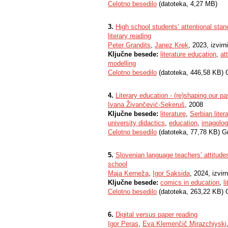
Celotno besedilo
(datoteka, 4,27 MB)
3.
High school students’ attentional sta
literary reading
Peter Grandits
,
Janez Krek
, 2023, izvir
Ključne besede:
literature education
,
at
modelling
Celotno besedilo
(datoteka, 446,58 KB) 
4.
Literary education - (re)shaping our pa
Ivana Živančević-Sekeruš
, 2008
Ključne besede:
literature
,
Serbian liter
university didactics
,
education
,
imagolog
Celotno besedilo
(datoteka, 77,78 KB) G
5.
Slovenian language teachers’ attitudes
school
Maja Kerneža
,
Igor Saksida
, 2024, izvir
Ključne besede:
comics in education
,
l
Celotno besedilo
(datoteka, 263,22 KB) 
6.
Digital versus paper reading
Igor Peras
,
Eva Klemenčič Mirazchiyski