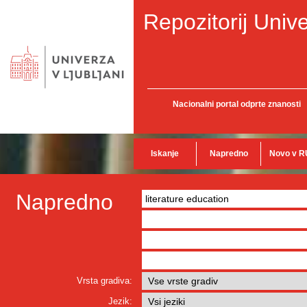
Repozitorij Unive
Nacionalni portal odprte znanosti
Iskanje
Napredno
Novo v R
Napredno
Vrsta gradiva:
Jezik: