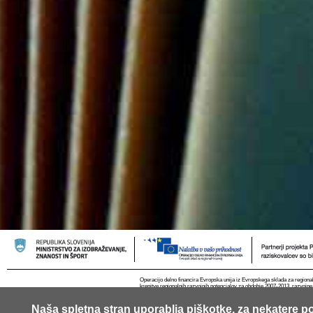
Operacijo delno financira Evropska unija iz Evropskega sklada za regional
krepitve regionalnih razvojnih potencialov za obdobje 2007-2013, razvojne
Naša spletna stran uporablja piškotke, za nekatere po