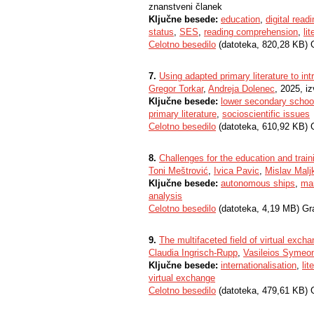
znanstveni članek
Ključne besede:
education
,
digital read
status
,
SES
,
reading comprehension
,
li
Celotno besedilo
(datoteka, 820,28 KB) 
7.
Using adapted primary literature to in
Gregor Torkar
,
Andreja Dolenec
, 2025, i
Ključne besede:
lower secondary schoo
primary literature
,
socioscientific issues
Celotno besedilo
(datoteka, 610,92 KB) 
8.
Challenges for the education and train
Toni Meštrović
,
Ivica Pavic
,
Mislav Malj
Ključne besede:
autonomous ships
,
mar
analysis
Celotno besedilo
(datoteka, 4,19 MB) Gr
9.
The multifaceted field of virtual exch
Claudia Ingrisch-Rupp
,
Vasileios Symeon
Ključne besede:
internationalisation
,
lit
virtual exchange
Celotno besedilo
(datoteka, 479,61 KB) 