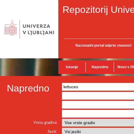
Repozitorij Unive
Nacionalni portal odprte znanosti
Iskanje
Napredno
Novo v R
Napredno
Vrsta gradiva:
Jezik: