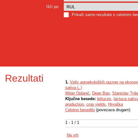
Išči po:
Prikaži samo rezultate s celotnim b
Rezultati
1.
Vpliv agroekoloških razmer na ekonom
sativa L.)
Milan Oplanić
,
Dean Ban
,
Stanislav Trd
Ključne besede:
lettuces
,
lactuca sativ
production
,
crop yields
,
Hrvaška
Celotno besedilo
(povezava drugam)
1 - 1 / 1
Na vrh