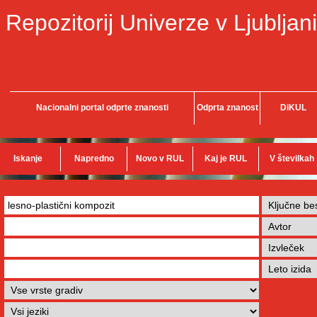
Repozitorij Univerze v Ljubljani
Nacionalni portal odprte znanosti
Odprta znanost
DiKUL
Iskanje
Napredno
Novo v RUL
Kaj je RUL
V številkah