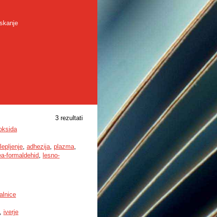
skanje
3 rezultati
roksida
lepljenje
,
adhezija
,
plazma
,
a-formaldehid
,
lesno-
alnice
,
iverje