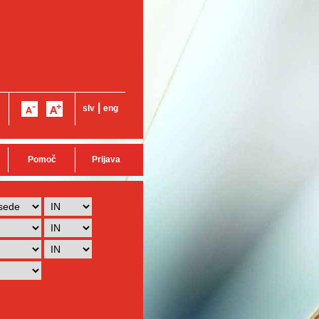
|
slv
eng
Pomoč
Prijava