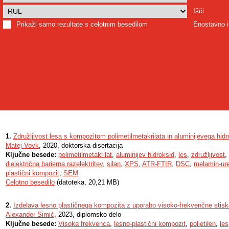
Išči
Prikaži samo rezultate s celotnim besedilom
Enostavno i
1.
Združljivost lesa s kompozitom polimetilmetakrilata in aluminijevega hid
Matej Vovk
, 2020, doktorska disertacija
Ključne besede:
polimetilmetakrilat
,
aluminijev hidroksid
,
les
,
združljivost
,
dielektrična barierna razelektritev
,
silan
,
XPS
,
ATR-FTIR
,
DSC
,
melamin-ure
plastični kompozit
,
SEM
Celotno besedilo
(datoteka, 20,21 MB)
2.
Izdelava lesno plastičnega kompozita z uporabo visoko-frekvenčne stisk
Alexander Simić
, 2023, diplomsko delo
Ključne besede:
Visoka frekvenca
,
lesno-plastični kompozit
,
polietilen
,
les