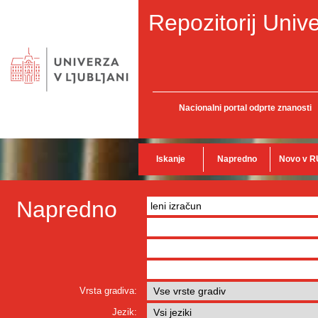
Repozitorij Unive
Nacionalni portal odprte znanosti
Iskanje
Napredno
Novo v R
Napredno
Vrsta gradiva:
Jezik: