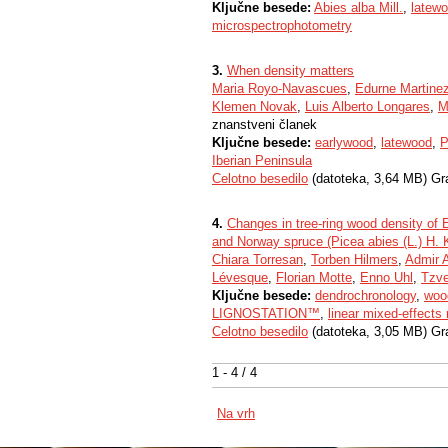
Ključne besede:
Abies alba Mill.
,
latewo
microspectrophotometry
3.
When density matters
Maria Royo-Navascues
,
Edurne Martinez
Klemen Novak
,
Luis Alberto Longares
,
M
znanstveni članek
Ključne besede:
earlywood
,
latewood
,
P
Iberian Peninsula
Celotno besedilo
(datoteka, 3,64 MB) Gr
4.
Changes in tree-ring wood density of Eu
and Norway spruce (Picea abies (L.) H. 
Chiara Torresan
,
Torben Hilmers
,
Admir 
Lévesque
,
Florian Motte
,
Enno Uhl
,
Tzve
Ključne besede:
dendrochronology
,
woo
LIGNOSTATION™
,
linear mixed-effects
Celotno besedilo
(datoteka, 3,05 MB) Gr
1 - 4 / 4
Na vrh