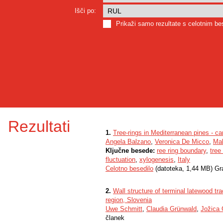
Išči po:
Prikaži samo rezultate s celotnim b
Rezultati
1.
Tree-rings in Mediterranean pines - c
Angela Balzano
,
Veronica De Micco
,
Ma
Ključne besede:
ree ring boundary
,
tree
fluctuation
,
xylogenesis
,
Italy
Celotno besedilo
(datoteka, 1,44 MB) Gr
2.
Wall structure of terminal latewood trac
region, Slovenia
Uwe Schmitt
,
Claudia Grünwald
,
Jožica 
članek