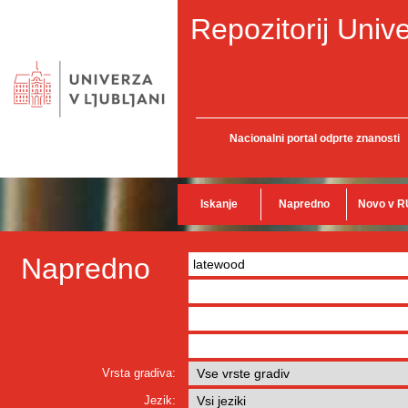
Repozitorij Unive
Nacionalni portal odprte znanosti
Iskanje
Napredno
Novo v R
Napredno
Vrsta gradiva:
Jezik: