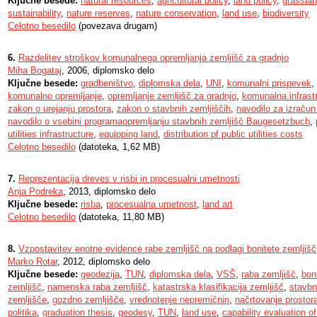
Ključne besede:
natural resources
,
agricultural policy
,
land policy
,
grassla
sustainability
,
nature reserves
,
nature conservation
,
land use
,
biodiversity
Celotno besedilo
(povezava drugam)
6.
Razdelitev stroškov komunalnega opremljanja zemljišč za gradnjo
Miha Bogataj
, 2006, diplomsko delo
Ključne besede:
gradbeništvo
,
diplomska dela
,
UNI
,
komunalni prispevek
,
komunalno opremljanje
,
opremljanje zemljišč za gradnjo
,
komunalna infrast
zakon o urejanju prostora
,
zakon o stavbnih zemljiščih
,
navodilo za izraču
navodilo o vsebini programaopremljanju stavbnih zemljišč Baugesetzbuch
,
utilities infrastructure
,
equipping land
,
distribution pf public utilities costs
Celotno besedilo
(datoteka, 1,62 MB)
7.
Reprezentacija dreves v risbi in procesualni umetnosti
Anja Podreka
, 2013, diplomsko delo
Ključne besede:
risba
,
procesualna umetnost
,
land art
Celotno besedilo
(datoteka, 11,80 MB)
8.
Vzpostavitev enotne evidence rabe zemljišč na podlagi bonitete zemljišč
Marko Rotar
, 2012, diplomsko delo
Ključne besede:
geodezija
,
TUN
,
diplomska dela
,
VSŠ
,
raba zemljišč
,
bon
zemljišč
,
namenska raba zemljišč
,
katastrska klasifikacija zemljišč
,
stavbn
zemljišče
,
gozdno zemljišče
,
vrednotenje nepremičnin
,
načrtovanje prostor
politika
,
graduation thesis
,
geodesy
,
TUN
,
land use
,
capability evaluation of