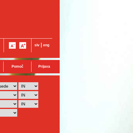
|
slv
eng
Pomoč
Prijava