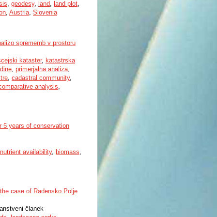
sis
,
geodesy
,
land
,
land plot
,
on
,
Austria
,
Slovenia
analizo sprememb v prostoru
scejski kataster
,
katastrska
edine
,
primerjalna analiza
,
tre
,
cadastral community
,
comparative analysis
,
r 5 years of conservation
nutrient availability
,
biomass
,
 (the case of Radensko Polje
nanstveni članek