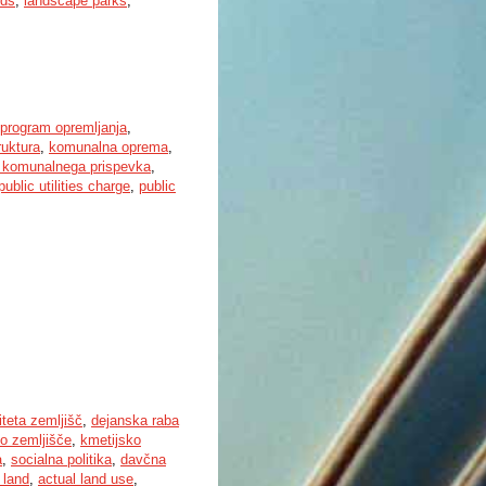
nds
,
landscape parks
,
program opremljanja
,
ruktura
,
komunalna oprema
,
n komunalnega prispevka
,
public utilities charge
,
public
iteta zemljišč
,
dejanska raba
o zemljišče
,
kmetijsko
a
,
socialna politika
,
davčna
 land
,
actual land use
,