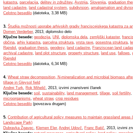
katastra
,
parcelacija
,
delitev in združitev
,
Avstrija
,
Slovenija
,
graduation the
land cadastre
,
land cadastral system
,
subdivision
,
amalgamation and divisi
Celotno besedilo
(datoteka, 3,38 MB)
3.
Študija možnosti uporabe arhivskih gradiv franciscejskega katastra za 
Domen Verderber
, 2013, diplomsko delo
Ključne besede:
geodezija
,
UNI
,
diplomska dela
,
zemljiški kataster
,
franci
občina
,
arhiv katastra
,
parcelna struktura
,
vrsta rave
,
posestna struktura
,
l
Rajndol
,
graduation thesis
,
geodesy
,
land cadastre
,
Franziscean land cadas
archival cadastre
,
land plot structure
,
property structure
,
land use
,
fallows
,
Rajndol
Celotno besedilo
(datoteka, 6,34 MB)
4.
Wheat straw decomposition, N-mineralization and microbial biomass afte
tillage in Gleysol field
Andrej Turk
,
Rok Mihelič
, 2013, izvirni znanstveni članek
Ključne besede:
soil
,
sustainability
,
land management
,
tillage
,
soil fertility
,
microorganisms
,
wheat straw
,
crop residues
Celotno besedilo
(povezava drugam)
5.
Contribution of agricultural policy measures to maintain grassland areas
Landscape Park)
Dubravka Žgavec
,
Klemen Eler
,
Andrej Udovč
,
Franc Batič
, 2013, izvirni z