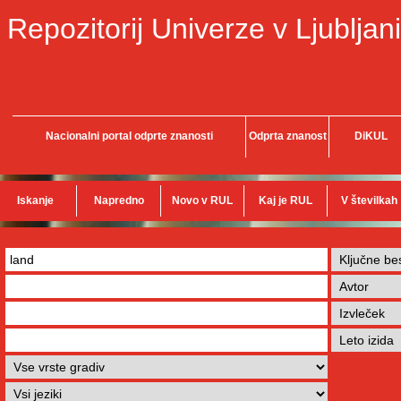
Repozitorij Univerze v Ljubljani
Nacionalni portal odprte znanosti
Odprta znanost
DiKUL
Iskanje
Napredno
Novo v RUL
Kaj je RUL
V številkah