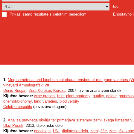
Išči
Prikaži samo rezultate s celotnim besedilom
Enostavno i
1.
Morphometrical and biochemical characteristics of red grape varieties (Viti
vineyard Ampelografski vrt
Denis Rusjan
,
Zora Korošec-Koruza
, 2007, izvirni znanstveni članek
Ključne besede:
wine grapes
,
fruit
,
plant anatomy
,
quality
,
colour
,
grapevin
chemotaxonomy
,
land varieties
,
biodiversity
Celotno besedilo
(povezava drugam)
2.
Analiza pravnega okvirja ter primerjava sistemov zemljiškega katastra v Av
Blaž Poček
, 2013, diplomsko delo
Ključne besede:
geodezija
,
UNI
,
diplomska dela
,
zemljišče
,
zemljiški kata