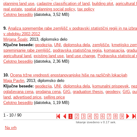
planning land use
,
cadastre classification of land
,
building plot
,
agricultural 
real estate
,
spatial planning social policy
,
tax policy
Celotno besedilo
(datoteka, 3,52 MB)
9.
Analiza spremembe rabe zemljišč v podravski statistični regiji in na izb
v obdobju 2002-2012
Mirjana Špalir
, 2013, diplomsko delo
Ključne besede:
geodezija
,
UNI
,
diplomska dela
,
zemljišče
,
kmetijsko zem
spreminjanje rabe zemljišč
,
podravska statistična regija
,
komasacija
,
gradu
agricultural land
,
existing land use
,
land use change
,
Podravska statistical 
Celotno besedilo
(datoteka, 2,36 MB)
10.
Ocena tržne vrednosti enostanovanjske hiše na različnih lokacijah
Maja Pavlin
, 2013, diplomsko delo
Ključne besede:
geodezija
,
UNI
,
diplomska dela
,
komunalni prispevek
,
nez
oglaševana cena
,
prodajna cena
,
GIG
,
graduation thesis
,
geodesy
,
GIG
,
pu
land
,
advertised price
,
selling price
Celotno besedilo
(datoteka, 1,19 MB)
1 - 10 / 90
1
2
3
4
5
6
7
8
9
Iskanje izvedeno v 0.17 sek.
Na vrh