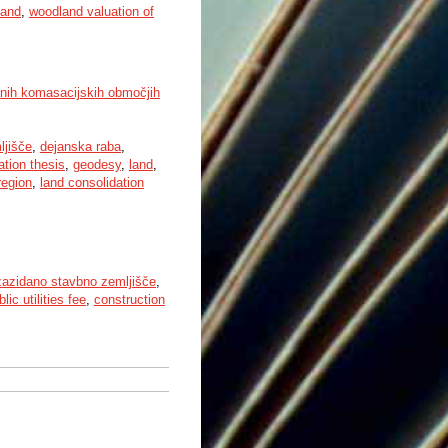
land
,
woodland valuation of
ranih komasacijskih območjih
ljišče
,
dejanska raba
,
ation thesis
,
geodesy
,
land
,
region
,
land consolidation
azidano stavbno zemljišče
,
blic utilities fee
,
construction