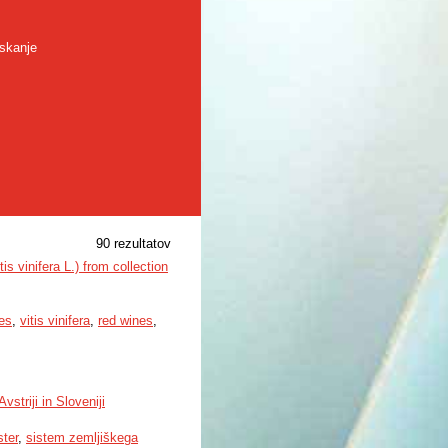
skanje
90 rezultatov
s vinifera L.) from collection
es
,
vitis vinifera
,
red wines
,
striji in Sloveniji
ster
,
sistem zemljiškega