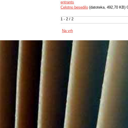
entrants
Celotno besedilo
(datoteka, 492,70 KB) 
1 - 2 / 2
Na vrh