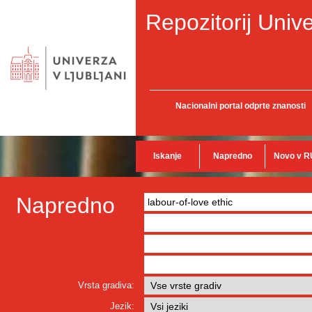
Repozitorij Unive
Nacionalni portal odprte znanosti
Iskanje
Napredno
Novo v R
Napredno
Vrsta gradiva:
Jezik: