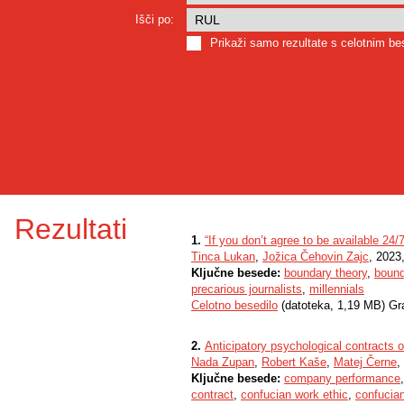
Išči po:
Prikaži samo rezultate s celotnim b
Rezultati
1.
“If you don’t agree to be available 24/
Tinca Lukan
,
Jožica Čehovin Zajc
, 2023
Ključne besede:
boundary theory
,
bound
precarious journalists
,
millennials
Celotno besedilo
(datoteka, 1,19 MB) Gr
2.
Anticipatory psychological contracts 
Nada Zupan
,
Robert Kaše
,
Matej Černe
,
Ključne besede:
company performance
contract
,
confucian work ethic
,
confucian