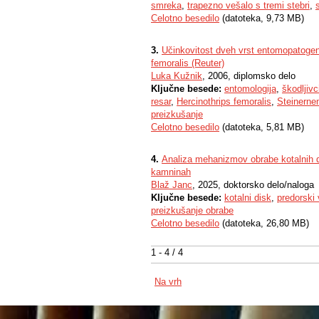
smreka
,
trapezno vešalo s tremi stebri
,
Celotno besedilo
(datoteka, 9,73 MB)
3.
Učinkovitost dveh vrst entomopatogenih
femoralis (Reuter)
Luka Kužnik
, 2006, diplomsko delo
Ključne besede:
entomologija
,
škodljivci
resar
,
Hercinothrips femoralis
,
Steinernem
preizkušanje
Celotno besedilo
(datoteka, 5,81 MB)
4.
Analiza mehanizmov obrabe kotalnih dis
kamninah
Blaž Janc
, 2025, doktorsko delo/naloga
Ključne besede:
kotalni disk
,
predorski v
preizkušanje obrabe
Celotno besedilo
(datoteka, 26,80 MB)
1 - 4 / 4
Na vrh