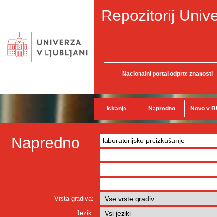
Repozitorij Unive
Nacionalni portal odprte znanosti
Iskanje
Napredno
Novo v R
Napredno
Vrsta gradiva:
Jezik: