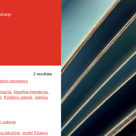
skanje
2 rezultata
gnetno resonanco
tracija
,
hiperfina interakcija
,
t
,
Knightov premik
,
jedrska
i satovja
ka tekočina
,
model Kitaeva
,