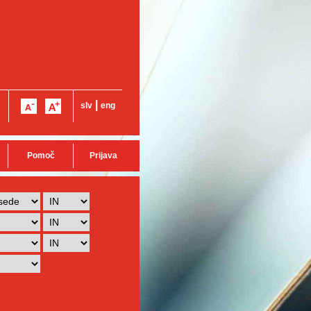
|
slv
eng
Pomoč
Prijava