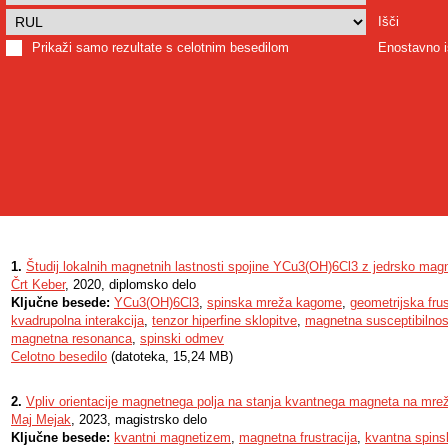
Išči
Prikaži samo rezultate s celotnim besedilom
Enostavno i
1.
Študij lokalnih magnetnih lastnosti spojine YCu3(OH)6Cl3 z jedrsko ma
Črt Keber
, 2020, diplomsko delo
Ključne besede:
YCu3(OH)6Cl3
,
spinska mreža kagome
,
geometrijska frus
kvadrupolna interakcija
,
tenzor hiperfine sklopitve
,
magnetna susceptibilnos
magnetna resonanca
,
spinski odmev
Celotno besedilo
(datoteka, 15,24 MB)
2.
Vpliv orientacije magnetnega polja na stanja kvantnega magneta na mrež
Maj Mejak
, 2023, magistrsko delo
Ključne besede:
kvantni magnetizem
,
magnetna frustracija
,
kvantna spins