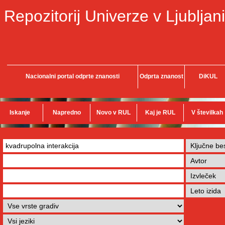
Repozitorij Univerze v Ljubljani
Nacionalni portal odprte znanosti
Odprta znanost
DiKUL
Iskanje
Napredno
Novo v RUL
Kaj je RUL
V številkah