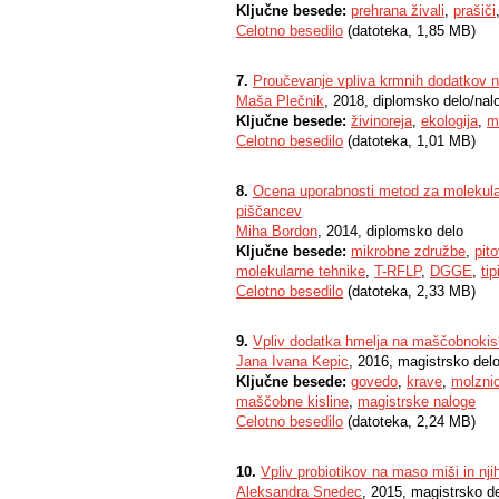
Ključne besede:
prehrana živali
,
prašiči
Celotno besedilo
(datoteka, 1,85 MB)
7.
Proučevanje vpliva krmnih dodatkov n
Maša Plečnik
, 2018, diplomsko delo/nal
Ključne besede:
živinoreja
,
ekologija
,
m
Celotno besedilo
(datoteka, 1,01 MB)
8.
Ocena uporabnosti metod za molekularn
piščancev
Miha Bordon
, 2014, diplomsko delo
Ključne besede:
mikrobne združbe
,
pit
molekularne tehnike
,
T-RFLP
,
DGGE
,
tip
Celotno besedilo
(datoteka, 2,33 MB)
9.
Vpliv dodatka hmelja na maščobnokis
Jana Ivana Kepic
, 2016, magistrsko del
Ključne besede:
govedo
,
krave
,
molzni
maščobne kisline
,
magistrske naloge
Celotno besedilo
(datoteka, 2,24 MB)
10.
Vpliv probiotikov na maso miši in nj
Aleksandra Snedec
, 2015, magistrsko d