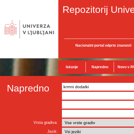
Repozitorij Unive
Nacionalni portal odprte znanosti
Iskanje
Napredno
Novo v R
Napredno
Vrsta gradiva:
Jezik: