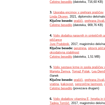
Celotno besedilo
(datoteka, 716,60 KB)
3.
Uporaba encimov v prehrani prašičev
Linda Okoren
, 2021, diplomsko delo/nal
Ključne besede:
prašiči
,
prehrana živali
Celotno besedilo
(datoteka, 909,76 KB)
4.
Vpliv dodatka naravnih in sintetičnih 
piščance
Jure Podobnik
, 2017, magistrsko delo/n
Ključne besede:
perutnina
,
pitovni pišč
oksidativna stabilnost
Celotno besedilo
(datoteka, 1,51 MB)
5.
Vpliv sestave krme in spola prašičev 
Marjeta Žemva
,
Tomaž Polak
,
Lea Demš
članek
Ključne besede:
prašiči
,
prehrana živali
vratina
,
kakovost
,
senzorične lastnosti
,
Celotno besedilo
(povezava drugam)
6.
Vpliv dodatkov vitamina E, hmelja in 
Tadeja Tomšič
, 2017, magistrsko delo/n