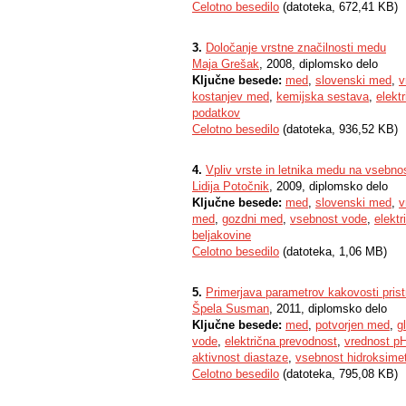
Celotno besedilo
(datoteka, 672,41 KB)
3.
Določanje vrstne značilnosti medu
Maja Grešak
, 2008, diplomsko delo
Ključne besede:
med
,
slovenski med
,
v
kostanjev med
,
kemijska sestava
,
elekt
podatkov
Celotno besedilo
(datoteka, 936,52 KB)
4.
Vpliv vrste in letnika medu na vsebnost
Lidija Potočnik
, 2009, diplomsko delo
Ključne besede:
med
,
slovenski med
,
v
med
,
gozdni med
,
vsebnost vode
,
elekt
beljakovine
Celotno besedilo
(datoteka, 1,06 MB)
5.
Primerjava parametrov kakovosti pris
Špela Susman
, 2011, diplomsko delo
Ključne besede:
med
,
potvorjen med
,
g
vode
,
električna prevodnost
,
vrednost p
aktivnost diastaze
,
vsebnost hidroksimeti
Celotno besedilo
(datoteka, 795,08 KB)