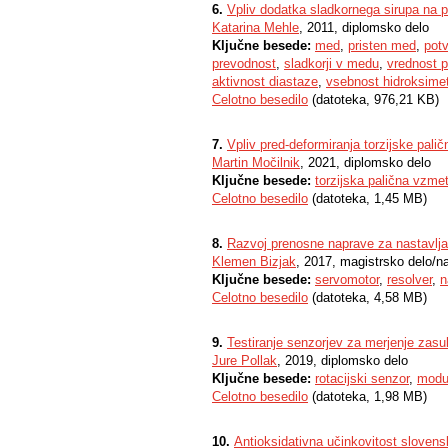
6.
Vpliv dodatka sladkornega sirupa na p
Katarina Mehle
, 2011, diplomsko delo
Ključne besede:
med
,
pristen med
,
pot
prevodnost
,
sladkorji v medu
,
vrednost 
aktivnost diastaze
,
vsebnost hidroksimeti
Celotno besedilo
(datoteka, 976,21 KB)
7.
Vpliv pred-deformiranja torzijske pali
Martin Močilnik
, 2021, diplomsko delo
Ključne besede:
torzijska palična vzme
Celotno besedilo
(datoteka, 1,45 MB)
8.
Razvoj prenosne naprave za nastavlja
Klemen Bizjak
, 2017, magistrsko delo/n
Ključne besede:
servomotor
,
resolver
,
n
Celotno besedilo
(datoteka, 4,58 MB)
9.
Testiranje senzorjev za merjenje zas
Jure Pollak
, 2019, diplomsko delo
Ključne besede:
rotacijski senzor
,
modu
Celotno besedilo
(datoteka, 1,98 MB)
10.
Antioksidativna učinkovitost sloven