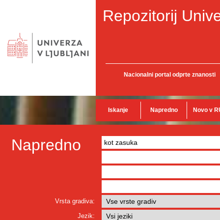
Repozitorij Unive
Nacionalni portal odprte znanosti
Iskanje
Napredno
Novo v R
Napredno
Vrsta gradiva:
Jezik: