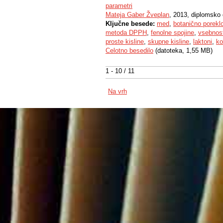
parametri
Mateja Gaber Žveplan
, 2013, diplomsko 
Ključne besede:
med
,
botanično porekl
metoda DPPH
,
fenolne spojine
,
vsebnos
proste kisline
,
skupne kisline
,
laktoni
,
ko
Celotno besedilo
(datoteka, 1,55 MB)
1 - 10 / 11
Na vrh