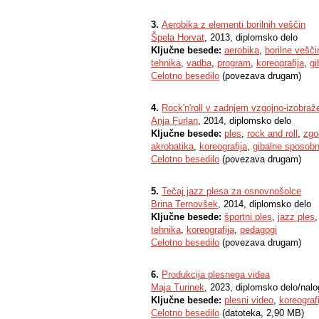
3.
Aerobika z elementi borilnih veščin
Špela Horvat
, 2013, diplomsko delo
Ključne besede:
aerobika
,
borilne vešči
tehnika
,
vadba
,
program
,
koreografija
,
gi
Celotno besedilo
(povezava drugam)
4.
Rock'n'roll v zadnjem vzgojno-izobra
Anja Furlan
, 2014, diplomsko delo
Ključne besede:
ples
,
rock and roll
,
zgo
akrobatika
,
koreografija
,
gibalne sposobn
Celotno besedilo
(povezava drugam)
5.
Tečaj jazz plesa za osnovnošolce
Brina Ternovšek
, 2014, diplomsko delo
Ključne besede:
športni ples
,
jazz ples
tehnika
,
koreografija
,
pedagogi
Celotno besedilo
(povezava drugam)
6.
Produkcija plesnega videa
Maja Turinek
, 2023, diplomsko delo/nal
Ključne besede:
plesni video
,
koreografi
Celotno besedilo
(datoteka, 2,90 MB)