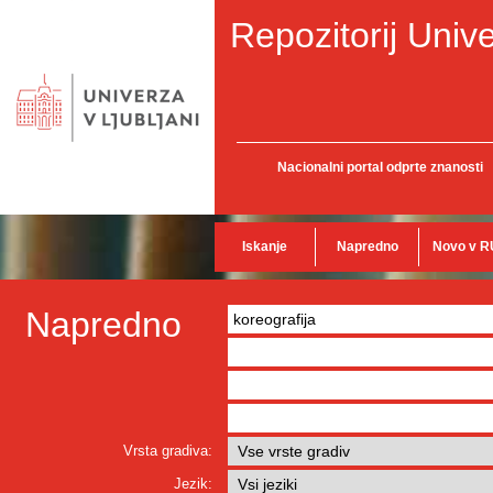
Repozitorij Unive
Nacionalni portal odprte znanosti
Iskanje
Napredno
Novo v R
Napredno
Vrsta gradiva:
Jezik: