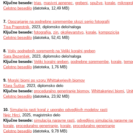
Ključne besede:
trias
,
masivni apnenec
,
grebeni
,
spužve
,
korale
,
mikropro
Celotno besedilo
(datoteka, 12,49 MB)
7.
Opozarjanje na podnebne spremembe skozi serijo fotografij
Tisa Praprotnik
, 2023, diplomsko delo/naloga
Ključne besede:
fotografija
,
zin
,
okoljevarstvo
,
korale
,
kompozicija
Celotno besedilo
(datoteka, 52,41 MB)
8.
Vpliv podnebnih sprememb na Veliki koralni greben
Sara Bezenšek
, 2023, diplomsko delo/naloga
Ključne besede:
Veliki koralni greben
,
podnebne spremembe
,
korale
,
temp
Celotno besedilo
(datoteka, 1,76 MB)
9.
Morski biomi po vzoru Whittakerjevih biomov
Klara Šuštar
, 2023, diplomsko delo
Ključne besede:
proceduralno generiranje biomov
,
Whittakerjevi biomi
,
Uni
Celotno besedilo
(datoteka, 23,92 MB)
10.
Simulacija rasti koral z uporabo odvedljivih modelov rasti
Nejc Hirci
, 2025, magistrsko delo
Ključne besede:
simulacija naravne rasti
,
odvedljivo simulacija naravne ras
korale
,
proceduralno generiranje
,
korale
,
proceduralno generiranje
Celotno besedilo
(datoteka, 9,78 MB)