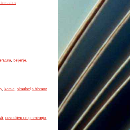
blematika
eratura
,
beljenje.
ty
,
korale
,
simulacija biomov
ti
,
odvedljivo programiranje
,