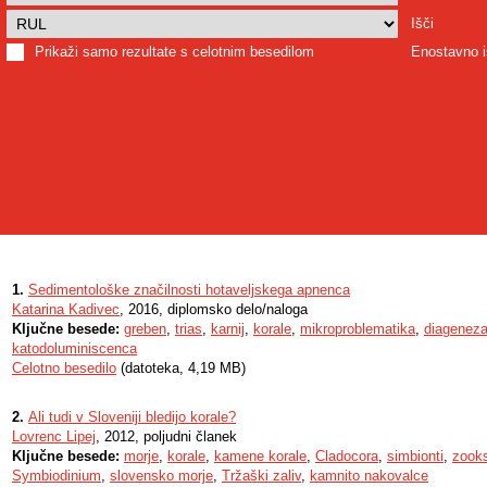
Išči
Prikaži samo rezultate s celotnim besedilom
Enostavno i
1.
Sedimentološke značilnosti hotaveljskega apnenca
Katarina Kadivec
, 2016, diplomsko delo/naloga
Ključne besede:
greben
,
trias
,
karnij
,
korale
,
mikroproblematika
,
diagenez
katodoluminiscenca
Celotno besedilo
(datoteka, 4,19 MB)
2.
Ali tudi v Sloveniji bledijo korale?
Lovrenc Lipej
, 2012, poljudni članek
Ključne besede:
morje
,
korale
,
kamene korale
,
Cladocora
,
simbionti
,
zooks
Symbiodinium
,
slovensko morje
,
Tržaški zaliv
,
kamnito nakovalce