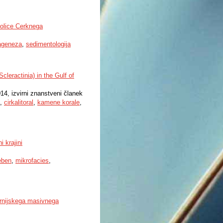
kolice Cerknega
ageneza
,
sedimentologija
leractinia) in the Gulf of
014, izvirni znanstveni članek
,
cirkalitoral
,
kamene korale
,
 krajini
eben
,
mikrofacies
,
arnijskega masivnega