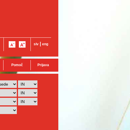
|
slv
eng
Pomoč
Prijava