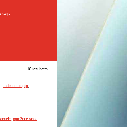
skanje
10 rezultatov
a
,
sedimentologija
,
antele
,
ogrožene vrste
,