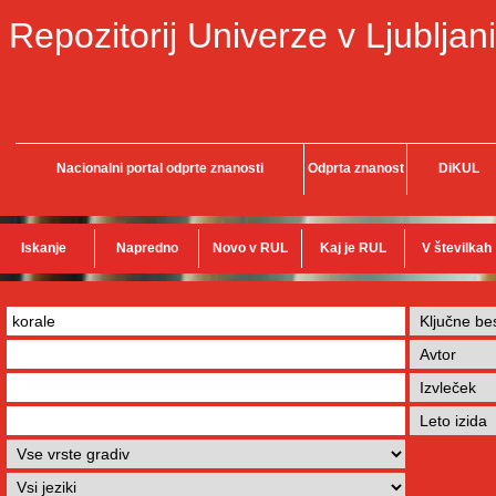
Repozitorij Univerze v Ljubljani
Nacionalni portal odprte znanosti
Odprta znanost
DiKUL
Iskanje
Napredno
Novo v RUL
Kaj je RUL
V številkah