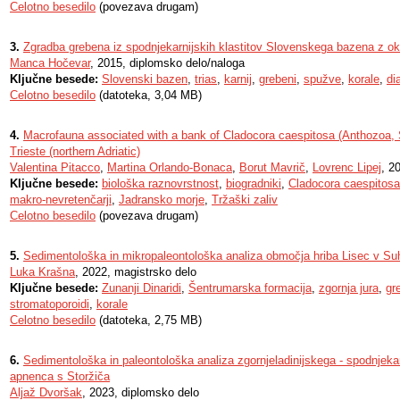
Celotno besedilo
(povezava drugam)
3.
Zgradba grebena iz spodnjekarnijskih klastitov Slovenskega bazena z o
Manca Hočevar
, 2015, diplomsko delo/naloga
Ključne besede:
Slovenski bazen
,
trias
,
karnij
,
grebeni
,
spužve
,
korale
,
di
Celotno besedilo
(datoteka, 3,04 MB)
4.
Macrofauna associated with a bank of Cladocora caespitosa (Anthozoa, Sc
Trieste (northern Adriatic)
Valentina Pitacco
,
Martina Orlando-Bonaca
,
Borut Mavrič
,
Lovrenc Lipej
, 2
Ključne besede:
biološka raznovrstnost
,
biogradniki
,
Cladocora caespitosa
makro-nevretenčarji
,
Jadransko morje
,
Tržaški zaliv
Celotno besedilo
(povezava drugam)
5.
Sedimentološka in mikropaleontološka analiza območja hriba Lisec v Suhi
Luka Krašna
, 2022, magistrsko delo
Ključne besede:
Zunanji Dinaridi
,
Šentrumarska formacija
,
zgornja jura
,
gr
stromatoporoidi
,
korale
Celotno besedilo
(datoteka, 2,75 MB)
6.
Sedimentološka in paleontološka analiza zgornjeladinijskega - spodnjek
apnenca s Storžiča
Aljaž Dvoršak
, 2023, diplomsko delo