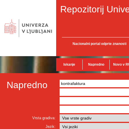
Repozitorij Unive
Nacionalni portal odprte znanosti
Iskanje
Napredno
Novo v R
Napredno
Vrsta gradiva:
Jezik: