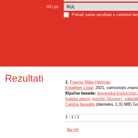
Išči po:
Prikaži samo rezultate s celotnim b
Rezultati
1.
Poezija Milke Hartman
Engelbert Logar
, 2021, samostojni znanst
Ključne besede:
slovenska književnost
ljudske pesmi
,
koroški Slovenci
,
uglasbi
Celotno besedilo
(datoteka, 1,31 MB) Gr
1 - 1 / 1
Na vrh