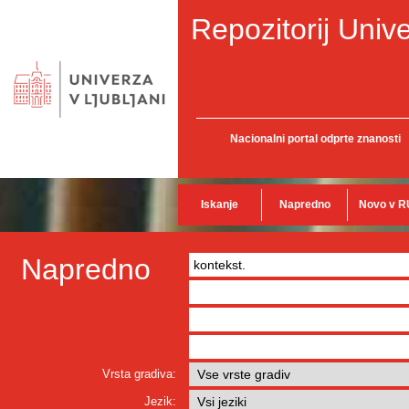
Repozitorij Unive
Nacionalni portal odprte znanosti
Iskanje
Napredno
Novo v R
Napredno
Vrsta gradiva:
Jezik: