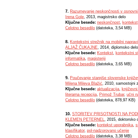
7.
Razumevanje neskončnosti v osnovni 
Irena Gole
, 2013, magistrsko delo
Ključne besede:
neskončnost
,
kontekst
Celotno besedilo
(datoteka, 3,54 MB)
8.
Kontekstni strežnik na mobilni napravi
ALJAŽ ČUKAJNE
, 2014, diplomsko delo
Ključne besede:
Kontekst
,
kontekstni s
informatika
,
magisteriji
Celotno besedilo
(datoteka, 3,65 MB)
9.
Poučevanje starejše slovenske književ
Milena Mileva Blažić
, 2010, samostojni 
Ključne besede:
aktualizacija
,
književn
literarna recepcija
,
Primož Trubar
,
učni n
Celotno besedilo
(datoteka, 878,97 KB)
10.
STORITEV PRISOTNOSTI NA PO
KLEMEN PETERNEL
, 2015, doktorsko 
Ključne besede:
kontekst uporabnika
,
s
klasifikator
,
pol-nadzorovano učenje
Celotno besedilo
(datoteka, 3,38 MB)