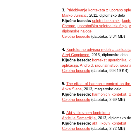
3.
Pridobivanje konteksta z uporabo sple
Marko Jurinčič
, 2011, diplomsko delo
Ključne besede:
spletni brskalnik
,
kont
Chrome
,
uporabniška spletna izkušnja
,
v
diplomske naloge
Celotno besedilo
(datoteka, 3,34 MB)
4.
Kontekstno odvisna mobilna aplikacij
Atrej Gognjavec
, 2013, diplomsko delo
Ključne besede:
kontekst uporabnika
,
k
aplikacija
,
Android
,
računalništvo
,
računa
Celotno besedilo
(datoteka, 993,19 KB)
5.
The effect of harmonic context on the 
Anka Slana
, 2013, magistrsko delo
Ključne besede:
harmonični kontekst
,
t
Celotno besedilo
(datoteka, 2,69 MB)
6.
Akt v likovnem kontekstu
Anđelija Samardžija
, 2013, diplomsko de
Ključne besede:
akt
,
likovni kontekst
Celotno besedilo
(datoteka, 2,72 MB)