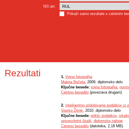
Išči po:
Prikaži samo rezultate s celotnim b
Rezultati
1.
Vojna fotografija
Mateja Bečela
, 2009, diplomsko delo
Ključne besede:
vojna fotografija
,
novin
Celotno besedilo
(povezava drugam)
2.
Inteligentno pridobivanje podatkov iz p
Slavko Žitnik
, 2010, diplomsko delo
Ključne besede:
priklic podatkov
,
iskaln
univerzitetni študij
,
diplomske naloge
Celotno besedilo
(datoteka, 2,18 MB)