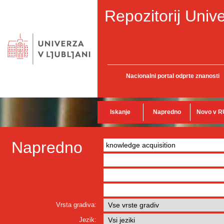
Repozitorij Unive
Nacionalni portal odprte znanosti
Iskanje
Napredno
Novo v R
Napredno
Vrsta gradiva:
Jezik: