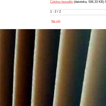
Celotno besedilo
(datoteka, 506,33 KB) 
1 - 2 / 2
Na vrh