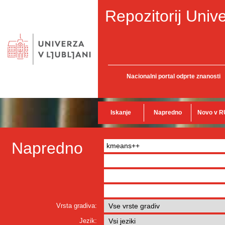
Repozitorij Unive
Nacionalni portal odprte znanosti
Iskanje
Napredno
Novo v R
Napredno
Vrsta gradiva:
Jezik: