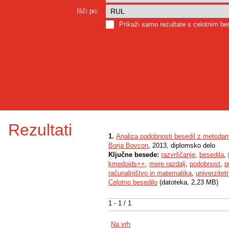
Išči po:
Prikaži samo rezultate s celotnim b
Rezultati
1.
Analiza podobnosti besedil z metodam
Borja Bovcon
, 2013, diplomsko delo
Ključne besede:
razvrščanje
,
besedila
,
kmedoids++
,
mere razdalj
,
podobnost
,
p
računalništvo in matematika
,
univerzitetn
Celotno besedilo
(datoteka, 2,23 MB)
1 - 1 / 1
Na vrh