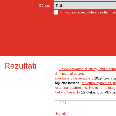
Išči po:
Prikaži samo rezultate s celotnim b
Rezultati
1.
On conservation of energy and kinemat
dimensional beams
Eva Zupan
,
Dejan Zupan
, 2019, izvirni 
Ključne besede:
structural dynamics
,
n
rotational quaternions
,
implicit time integ
Celotno besedilo
(datoteka, 1,66 MB) Gr
1 - 1 / 1
Na vrh