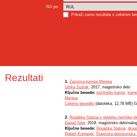
Išči po:
Prikaži samo rezultate s celotnim b
Rezultati
1.
Zasnova kampa Menina
Urška Sušnik
, 2017, magistrsko delo
Ključne besede:
počitniški kampi
,
kamp
Menina
Celotno besedilo
(datoteka, 12,78 MB) G
2.
Rogaška Slatina v obdobju nemške ok
Daniel Siter
, 2019, magistrsko delo/nalo
Ključne besede:
Rogaška Slatina
,
drug
Robert Komarek
,
Štajerska domovinska