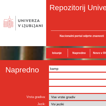
Repozitorij Unive
Nacionalni portal odprte znanosti
Iskanje
Napredno
Novo v R
Napredno
Vrsta gradiva:
Jezik: