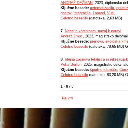
ANDRAŽ DEŽMAN
, 2023, diplomsko de
Ključne besede:
avtomatizacija
,
optimiz
gostov
,
integracija
,
Laravel
,
Vue.
Celotno besedilo
(datoteka, 2,63 MB)
7.
Nazaj h koreninam, nazaj k naravi
Andraž Žmuc
, 2023, magistrsko delo/na
Ključne besede:
prenova
,
ekološka kme
Celotno besedilo
(datoteka, 78,65 MB) G
8.
Idejna zasnova letališča in rekreacijs
Petar Berton
, 2025, magistrsko delo/nal
Ključne besede:
športno letališče
,
Cerov
Celotno besedilo
(datoteka, 83,20 MB) G
1 - 8 / 8
Na vrh