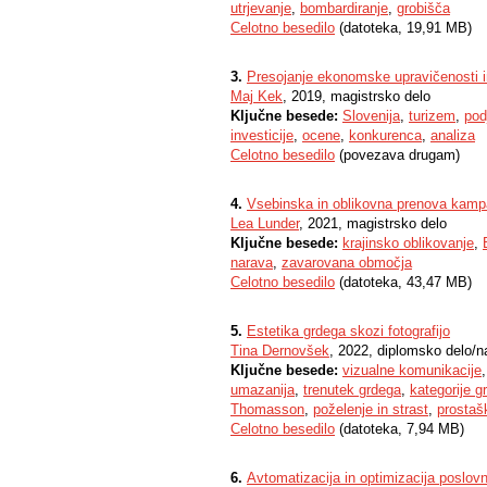
utrjevanje
,
bombardiranje
,
grobišča
Celotno besedilo
(datoteka, 19,91 MB)
3.
Presojanje ekonomske upravičenosti i
Maj Kek
, 2019, magistrsko delo
Ključne besede:
Slovenija
,
turizem
,
pod
investicije
,
ocene
,
konkurenca
,
analiza
Celotno besedilo
(povezava drugam)
4.
Vsebinska in oblikovna prenova kamp
Lea Lunder
, 2021, magistrsko delo
Ključne besede:
krajinsko oblikovanje
,
narava
,
zavarovana območja
Celotno besedilo
(datoteka, 43,47 MB)
5.
Estetika grdega skozi fotografijo
Tina Dernovšek
, 2022, diplomsko delo/n
Ključne besede:
vizualne komunikacije
umazanija
,
trenutek grdega
,
kategorije g
Thomasson
,
poželenje in strast
,
prostaš
Celotno besedilo
(datoteka, 7,94 MB)
6.
Avtomatizacija in optimizacija poslo