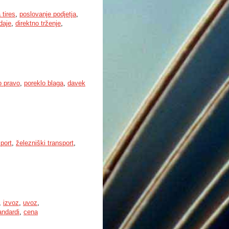
 tires
,
poslovanje podjetja
,
daje
,
direktno trženje
,
o pravo
,
poreklo blaga
,
davek
sport
,
železniški transport
,
,
izvoz
,
uvoz
,
andardi
,
cena