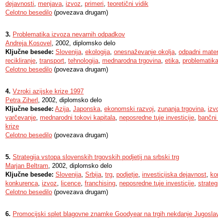
dejavnosti
,
menjava
,
izvoz
,
primeri
,
teoretični vidik
Celotno besedilo
(povezava drugam)
3.
Problematika izvoza nevarnih odpadkov
Andreja Kosovel
, 2002, diplomsko delo
Ključne besede:
Slovenija
,
ekologija
,
onesnaževanje okolja
,
odpadni mater
recikliranje
,
transport
,
tehnologija
,
mednarodna trgovina
,
etika
,
problematik
Celotno besedilo
(povezava drugam)
4.
Vzroki azijske krize 1997
Petra Ziherl
, 2002, diplomsko delo
Ključne besede:
Azija
,
Japonska
,
ekonomski razvoj
,
zunanja trgovina
,
izv
varčevanje
,
mednarodni tokovi kapitala
,
neposredne tuje investicije
,
bančni
krize
Celotno besedilo
(povezava drugam)
5.
Strategija vstopa slovenskih trgovskih podjetij na srbski trg
Marjan Beltram
, 2002, diplomsko delo
Ključne besede:
Slovenija
,
Srbija
,
trg
,
podjetje
,
investicijska dejavnost
,
ko
konkurenca
,
izvoz
,
licence
,
franchising
,
neposredne tuje investicije
,
strateg
Celotno besedilo
(povezava drugam)
6.
Promocijski splet blagovne znamke Goodyear na trgih nekdanje Jugoslav