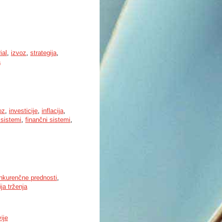
ial
,
izvoz
,
strategija
,
a
oz
,
investicije
,
inflacija
,
 sistemi
,
finančni sistemi
,
nkurenčne prednosti
,
ija trženja
ije