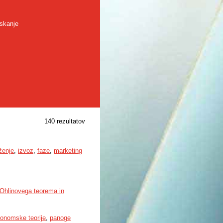
skanje
140 rezultatov
rženje
,
izvoz
,
faze
,
marketing
Ohlinovega teorema in
onomske teorije
,
panoge