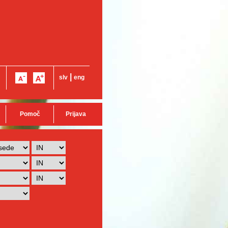
|
slv
eng
Pomoč
Prijava