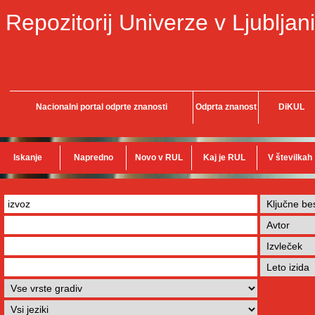
Repozitorij Univerze v Ljubljani
Nacionalni portal odprte znanosti
Odprta znanost
DiKUL
Iskanje
Napredno
Novo v RUL
Kaj je RUL
V številkah