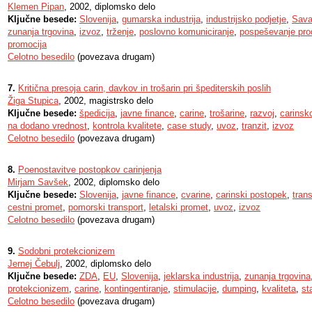
Klemen Pipan
, 2002, diplomsko delo
Ključne besede:
Slovenija
,
gumarska industrija
,
industrijsko podjetje
,
Sava
zunanja trgovina
,
izvoz
,
trženje
,
poslovno komuniciranje
,
pospeševanje pro
promocija
Celotno besedilo
(povezava drugam)
7.
Kritična presoja carin, davkov in trošarin pri špediterskih poslih
Žiga Stupica
, 2002, magistrsko delo
Ključne besede:
špedicija
,
javne finance
,
carine
,
trošarine
,
razvoj
,
carinsk
na dodano vrednost
,
kontrola kvalitete
,
case study
,
uvoz
,
tranzit
,
izvoz
Celotno besedilo
(povezava drugam)
8.
Poenostavitve postopkov carinjenja
Mirjam Savšek
, 2002, diplomsko delo
Ključne besede:
Slovenija
,
javne finance
,
cvarine
,
carinski postopek
,
tran
cestni promet
,
pomorski transport
,
letalski promet
,
uvoz
,
izvoz
Celotno besedilo
(povezava drugam)
9.
Sodobni protekcionizem
Jernej Čebulj
, 2002, diplomsko delo
Ključne besede:
ZDA
,
EU
,
Slovenija
,
jeklarska industrija
,
zunanja trgovina
protekcionizem
,
carine
,
kontingentiranje
,
stimulacije
,
dumping
,
kvaliteta
,
st
Celotno besedilo
(povezava drugam)