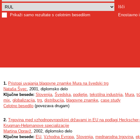
Išči
Prikaži samo rezultate s celotnim besedilom
Enostavno i
1.
Pristopi uvajanja blagovne znamke Mura na švedski trg
Nataša Švec
, 2001, diplomsko delo
Ključne besede:
Slovenija
,
Švedska
,
podjetje
,
tekstilna industrija
,
Mura
,
t
mix
,
globalizacija
,
trg
,
distribucija
,
blagovne znamke
,
case study
Celotno besedilo
(povezava drugam)
2.
Trgovina med vzhodnoevropskimi državami in EU na podlagi Heckscher-
Krugman-Helpmanove specializacije
Martina Opravž
, 2002, diplomsko delo
Ključne besede:
EU
,
Vzhodna Evropa
,
Slovenija
,
mednarodna trgovina
,
ek