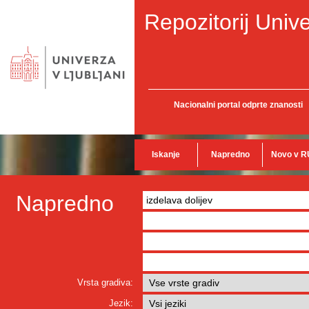
Repozitorij Unive
Nacionalni portal odprte znanosti
Iskanje
Napredno
Novo v R
Napredno
Vrsta gradiva:
Jezik: